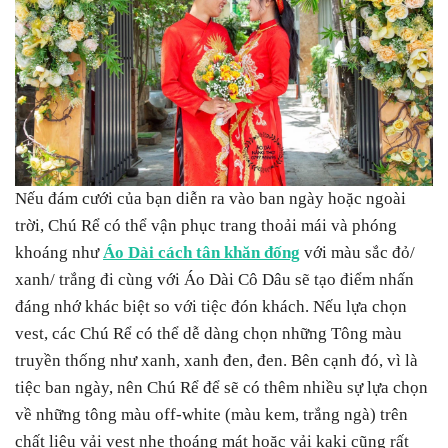
Nếu đám cưới của bạn diễn ra vào ban ngày hoặc ngoài
trời, Chú Rể có thể vận phục trang thoải mái và phóng
khoáng như
Áo Dài cách tân khăn đống
với màu sắc đỏ/
xanh/ trắng đi cùng với Áo Dài Cô Dâu sẽ tạo điểm nhấn
đáng nhớ khác biệt so với tiệc đón khách. Nếu lựa chọn
vest, các Chú Rể có thể dễ dàng chọn những Tông màu
truyền thống như xanh, xanh đen, đen. Bên cạnh đó, vì là
tiệc ban ngày, nên Chú Rể để sẽ có thêm nhiều sự lựa chọn
về những tông màu off-white (màu kem, trắng ngà) trên
chất liệu vải vest nhẹ thoáng mát hoặc vải kaki cũng rất