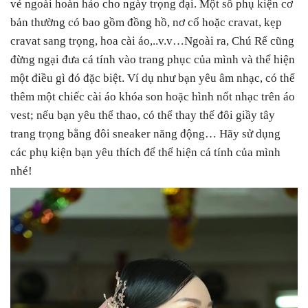
vẻ ngoài hoàn hảo cho ngày trọng đại. Một số phụ kiện cơ
bản thường có bao gồm đồng hồ, nơ cổ hoặc cravat, kẹp
cravat sang trọng, hoa cài áo,..v.v…Ngoài ra, Chú Rể cũng
đừng ngại đưa cá tính vào trang phục của mình và thể hiện
một điều gì đó đặc biệt. Ví dụ như bạn yêu âm nhạc, có thể
thêm một chiếc cài áo khóa son hoặc hình nốt nhạc trên áo
vest; nếu bạn yêu thể thao, có thể thay thế đôi giầy tây
trang trọng bằng đôi sneaker năng động… Hãy sử dụng
các phụ kiện bạn yêu thích để thể hiện cá tính của mình
nhé!