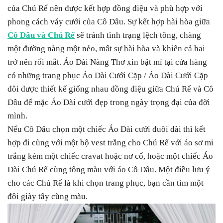
của Chú Rể nên được kết hợp đồng điệu và phù hợp với
phong cách váy cưới của Cô Dâu. Sự kết hợp hài hòa giữa
Cô Dâu và Chú Rể
sẽ tránh tình trạng lệch tông, chàng
một đường nàng một nẻo, mất sự hài hòa và khiến cả hai
trở nên rối mắt. Áo Dài Nàng Thơ xin bật mí tại cửa hàng
có những trang phục Áo Dài Cưới Cặp / Áo Dài Cưới Cặp
đôi được thiết kế giống nhau đồng điệu giữa Chú Rể và Cô
Dâu để mặc Áo Dài cưới đẹp trong ngày trọng đại của đời
mình.
Nếu Cô Dâu chọn một chiếc Áo Dài cưới đuôi dài thì kết
hợp đi cùng với một bộ vest trắng cho Chú Rể với áo sơ mi
trắng kèm một chiếc cravat hoặc nơ cổ, hoặc một chiếc Áo
Dài Chú Rể cùng tông màu với áo Cô Dâu. Một điều lưu ý
cho các Chú Rể là khi chọn trang phục, bạn cần tìm một
đôi giày tây cùng màu.