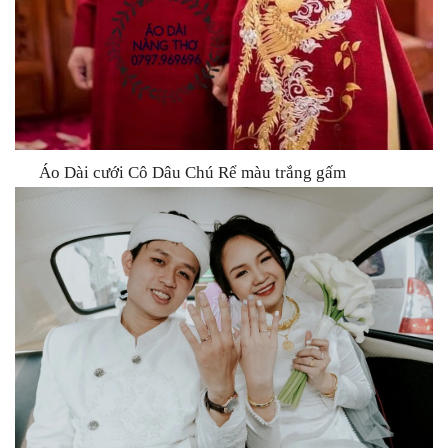
Áo Dài cưới Cô Dâu Chú Rể màu trắng gấm