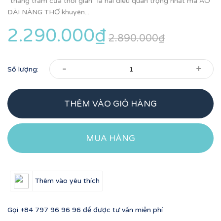
“thăng trầm của thời gian” là hai điều quan trọng nhất mà ÁO
DÀI NÀNG THƠ khuyên...
2.290.000₫
2.890.000₫
-
+
Số lượng:
THÊM VÀO GIỎ HÀNG
MUA HÀNG
Thêm vào yêu thích
Gọi
+84 797 96 96 96
để được tư vấn miễn phí