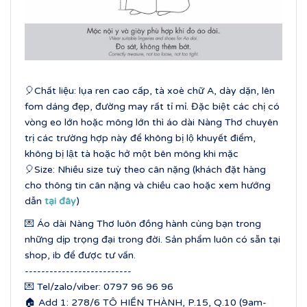
🎈Chất liệu: lụa ren cao cấp, tà xoè chữ A, dày dặn, lên
fom dáng đẹp, đường may rất tỉ mỉ. Đặc biệt các chị có
vòng eo lớn hoặc mông lớn thì áo dài Nàng Thơ chuyên
trị các trường hợp này để không bị lộ khuyết điểm,
không bị lật tà hoặc hở một bên mông khi mặc
🎈Size: Nhiều size tuỳ theo cân nặng (khách đặt hàng
cho thông tin cân nặng và chiều cao hoặc xem hướng
dẫn
tại đây
)
💌 Áo dài Nàng Thơ luôn đồng hành cùng bạn trong
những dịp trọng đại trong đời. Sản phẩm luôn có sẵn tại
shop, ib để được tư vấn.
--------------------------
💌 Tel/zalo/viber: 0797 96 96 96
🏠 Add 1: 278/6 TÔ HIẾN THÀNH, P.15, Q.10 (9am-