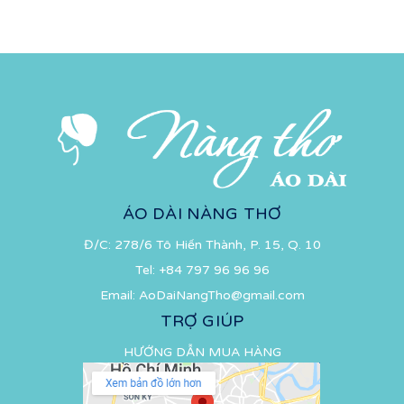
ÁO DÀI NÀNG THƠ
Đ/C: 278/6 Tô Hiến Thành, P. 15, Q. 10
Tel:
+84 797 96 96 96
Email:
AoDaiNangTho@gmail.com
TRỢ GIÚP
HƯỚNG DẪN MUA HÀNG