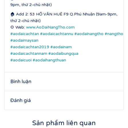
9pm, thứ 2-chủ nhật)
🏠 Add 2: 53 HỒ VĂN HUÊ F9 Q.Phú Nhuận (9am-9pm,
thứ 2-chủ nhật)
🌻 Web:
www.AoDaiNangTho.com
#aodaicachtan
#aodaicachtannu
#aodainangtho
#nangtho
#aodaimaysan
#aodaicachtan2019
#aodainam
#aodaicachtannam
#aodaibungqua
#aodaicuoi
#aodaihangthuan
Bình luận
Đánh giá
Sản phẩm liên quan