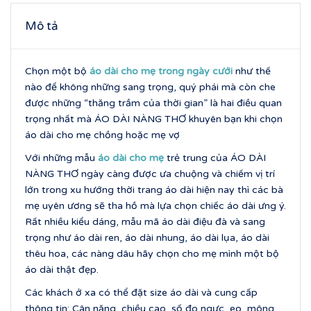
Mô tả
Chọn một bộ
áo dài cho mẹ trong ngày cưới
như thế
nào để không những sang trọng, quý phái mà còn che
được những “thăng trầm của thời gian” là hai điều quan
trọng nhất mà ÁO DÀI NÀNG THƠ khuyên bạn khi chọn
áo dài cho mẹ chồng hoặc mẹ vợ
Với những mẫu
áo dài cho mẹ
trẻ trung của ÁO DÀI
NÀNG THƠ ngày càng được ưa chuộng và chiếm vị trí
lớn trong xu hướng thời trang áo dài hiện nay thì các bà
mẹ uyên ương sẽ tha hồ mà lựa chọn chiếc áo dài ưng ý.
Rất nhiều kiểu dáng, mẫu mã áo dài điệu đà và sang
trọng như áo dài ren, áo dài nhung, áo dài lụa, áo dài
thêu hoa, các nàng dâu hãy chọn cho mẹ mình một bộ
áo dài thật đẹp.
Các khách ở xa có thể đặt size áo dài và cung cấp
thông tin: Cân nặng, chiều cao, số đo ngực, eo, mông.