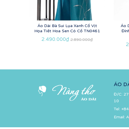
Áo Dài Bà Sui Lụa Xanh Cổ Vịt
Áo 
Họa Tiết Hoa Sen Có Cổ TN0461
Đín
2.490.000₫
2.890.000₫
2
ÁO D
Đ/C: 27
10
Tel:
+84
Email:
A