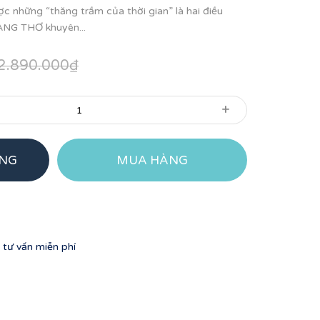
c những “thăng trầm của thời gian” là hai điều
ÀNG THƠ khuyên...
2.890.000₫
+
ÀNG
MUA HÀNG
tư vấn miễn phí