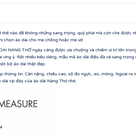
 thế nào để không những sang trọng, quý phái mà còn che được nhữ
chọn áo dài cho mẹ chồng hoặc mẹ vợ
 DÀI NÀNG THƠ ngày càng được ưa chuộng và chiếm vị trí lớn trong
ưng ý. Rất nhiều kiểu dáng, mẫu mã áo dài điệu đà và sang trọng nh
ột bộ áo dài thật đẹp.
p thông tin: Cân nặng, chiều cao, số đo ngực, eo, mông. Ngoài ra nế
ài tại đây của áo dài Nàng Thơ nhé.