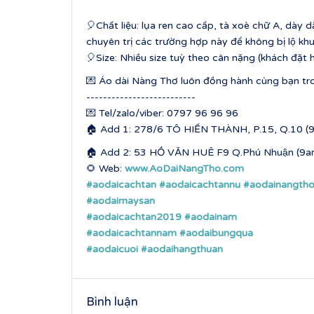
🎈Chất liệu: lụa ren cao cấp, tà xoè chữ A, dày dặn
chuyên trị các trường hợp này để không bị lộ k
🎈Size: Nhiều size tuỳ theo cân nặng (khách đặ
💌 Áo dài Nàng Thơ luôn đồng hành cùng bạn tron
--------------------------
💌 Tel/zalo/viber: 0797 96 96 96
🏠 Add 1: 278/6 TÔ HIẾN THÀNH, P.15, Q.10 (
🏠 Add 2: 53 HỒ VĂN HUÊ F9 Q.Phú Nhuận (9
🌻 Web:
www.AoDaiNangTho.com
#aodaicachtan
#aodaicachtannu
#aodainangth
#aodaimaysan
#aodaicachtan2019
#aodainam
#aodaicachtannam
#aodaibungqua
#aodaicuoi
#aodaihangthuan
Bình luận