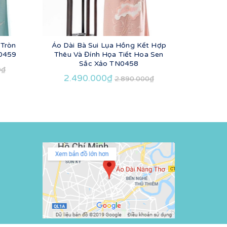
 Tròn
Áo Dài Bà Sui Lụa Hồng Kết Hợp
Áo Dài 
N0459
Thêu Và Đính Họa Tiết Hoa Sen
Thêu
Sắc Xảo TN0458
0₫
2.490.000₫
2.4
2.890.000₫