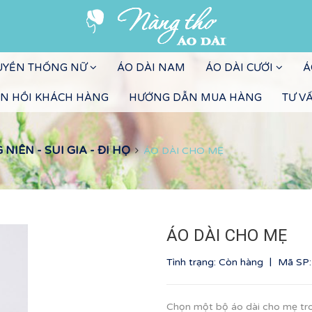
RUYỀN THỐNG NỮ
ÁO DÀI NAM
ÁO DÀI CƯỚI
Á
N HỒI KHÁCH HÀNG
HƯỚNG DẪN MUA HÀNG
TƯ V
IÊN - SUI GIA - ĐI HỌ
ÁO DÀI CHO MẸ
ÁO DÀI CHO MẸ
|
Tình trạng: Còn hàng
Mã SP
Chọn một bộ áo dài cho mẹ tr