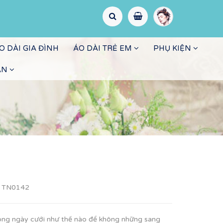
O DÀI GIA ĐÌNH
ÁO DÀI TRẺ EM
PHỤ KIỆN
ẤN
:
TN0142
ong ngày cưới như thế nào để không những sang