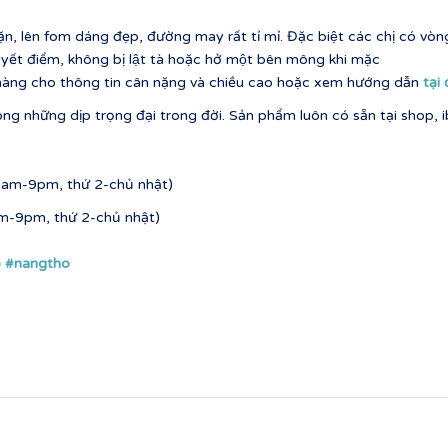
, lên fom dáng đẹp, đường may rất tỉ mỉ. Đặc biệt các chị có vòng 
huyết điểm, không bị lật tà hoặc hở một bên mông khi mặc
t hàng cho thông tin cân nặng và chiều cao hoặc xem hướng dẫn
tại
g những dịp trọng đại trong đời. Sản phẩm luôn có sẵn tại shop, 
9am-9pm, thứ 2-chủ nhật)
am-9pm, thứ 2-chủ nhật)
o
#nangtho