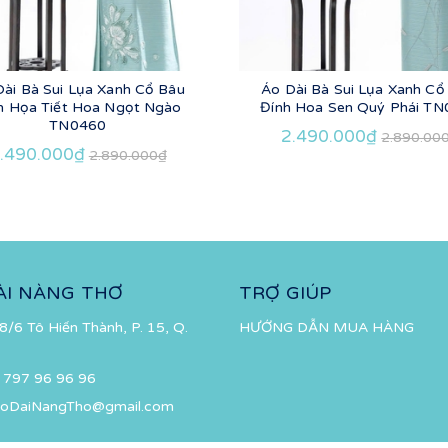
Dài Bà Sui Lụa Xanh Cổ Bâu
Áo Dài Bà Sui Lụa Xanh Cổ
h Họa Tiết Hoa Ngọt Ngào
Đính Hoa Sen Quý Phái T
TN0460
2.490.000₫
2.890.00
.490.000₫
2.890.000₫
ÀI NÀNG THƠ
TRỢ GIÚP
8/6 Tô Hiến Thành, P. 15, Q.
HƯỚNG DẪN MUA HÀNG
 797 96 96 96
oDaiNangTho@gmail.com