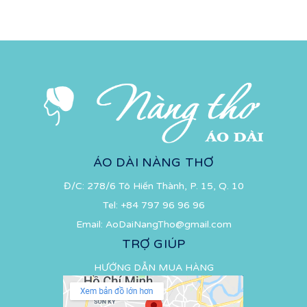
ÁO DÀI NÀNG THƠ
Đ/C: 278/6 Tô Hiến Thành, P. 15, Q. 10
Tel:
+84 797 96 96 96
Email:
AoDaiNangTho@gmail.com
TRỢ GIÚP
HƯỚNG DẪN MUA HÀNG