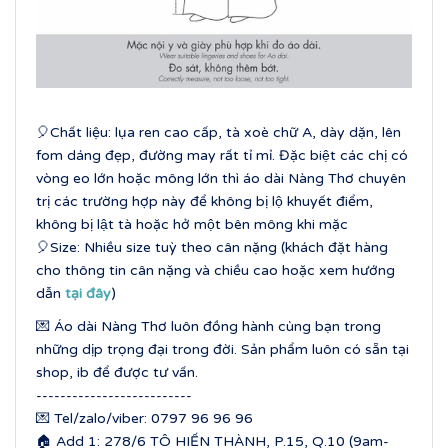
🎈Chất liệu: lụa ren cao cấp, tà xoè chữ A, dày dặn, lên
fom dáng đẹp, đường may rất tỉ mỉ. Đặc biệt các chị có
vòng eo lớn hoặc mông lớn thì áo dài Nàng Thơ chuyên
trị các trường hợp này để không bị lộ khuyết điểm,
không bị lật tà hoặc hở một bên mông khi mặc
🎈Size: Nhiều size tuỳ theo cân nặng (khách đặt hàng
cho thông tin cân nặng và chiều cao hoặc xem hướng
dẫn
tại đây
)
💌 Áo dài Nàng Thơ luôn đồng hành cùng bạn trong
những dịp trọng đại trong đời. Sản phẩm luôn có sẵn tại
shop, ib để được tư vấn.
--------------------------
💌 Tel/zalo/viber: 0797 96 96 96
🏠 Add 1: 278/6 TÔ HIẾN THÀNH, P.15, Q.10 (9am-