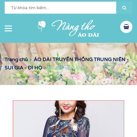
Trang chủ
ÁO DÀI TRUYỀN THỐNG TRUNG NIÊN -
SUI GIA - ĐI HỌ
ÁO DÀI CHO MẸ