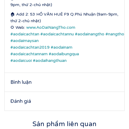
9pm, thứ 2-chủ nhật)
🏠 Add 2: 53 HỒ VĂN HUÊ F9 Q.Phú Nhuận (9am-9pm,
thứ 2-chủ nhật)
🌻 Web:
www.AoDaiNangTho.com
#aodaicachtan
#aodaicachtannu
#aodainangtho
#nangtho
#aodaimaysan
#aodaicachtan2019
#aodainam
#aodaicachtannam
#aodaibungqua
#aodaicuoi
#aodaihangthuan
Bình luận
Đánh giá
Sản phẩm liên quan