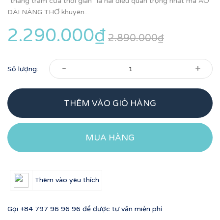
“thăng trầm của thời gian” là hai điều quan trọng nhất mà ÁO
DÀI NÀNG THƠ khuyên...
2.290.000₫
2.890.000₫
-
+
Số lượng:
THÊM VÀO GIỎ HÀNG
MUA HÀNG
Thêm vào yêu thích
Gọi
+84 797 96 96 96
để được tư vấn miễn phí