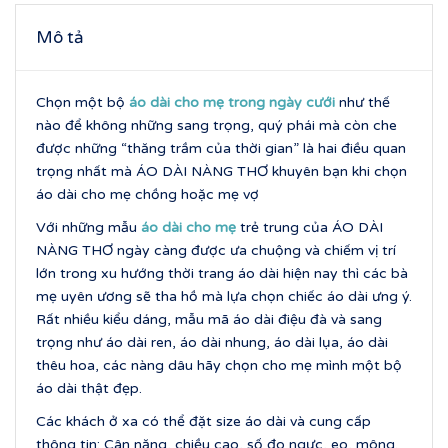
Mô tả
Chọn một bộ
áo dài cho mẹ trong ngày cưới
như thế
nào để không những sang trọng, quý phái mà còn che
được những “thăng trầm của thời gian” là hai điều quan
trọng nhất mà ÁO DÀI NÀNG THƠ khuyên bạn khi chọn
áo dài cho mẹ chồng hoặc mẹ vợ
Với những mẫu
áo dài cho mẹ
trẻ trung của ÁO DÀI
NÀNG THƠ ngày càng được ưa chuộng và chiếm vị trí
lớn trong xu hướng thời trang áo dài hiện nay thì các bà
mẹ uyên ương sẽ tha hồ mà lựa chọn chiếc áo dài ưng ý.
Rất nhiều kiểu dáng, mẫu mã áo dài điệu đà và sang
trọng như áo dài ren, áo dài nhung, áo dài lụa, áo dài
thêu hoa, các nàng dâu hãy chọn cho mẹ mình một bộ
áo dài thật đẹp.
Các khách ở xa có thể đặt size áo dài và cung cấp
thông tin: Cân nặng, chiều cao, số đo ngực, eo, mông.