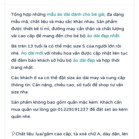
Tổng hợp những
mẫu áo dài dành cho bé
gái
, đa dạng
mẫu mã, chất liệu và màu sắc khác nhau. Sản phẩm
được thiết kế tỉ mỉ, đường may cẩn thận và chất lượng
vải cao cấp để mang đến cho bé bộ
áo dài đẹp nhất
.
Bé trên 13 tuổi là có thể mặc size S của người lớn rồi
nhé.
Áo dài mới
với nhiều hoa văn được cập nhật liên tục
để đảm bảo khách sở hữu bộ
áo dài đẹp
và hợp thời
trang nhất.
Các khách ở xa có thể đặt size áo dài may và cung cấp
thông tin: Cân nặng, chiều cao, số tuổi để shop tư vấn
size nha.
Sản phẩm không bao gồm quần mặc kèm. Khách cần
mua quần vui lòng gọi 01229191237 để đặt set áo kèm
quần nhé.
🎈Chất liệu: lụa/gấm cao cấp, tà xoè chữ A, dày dặn, lên