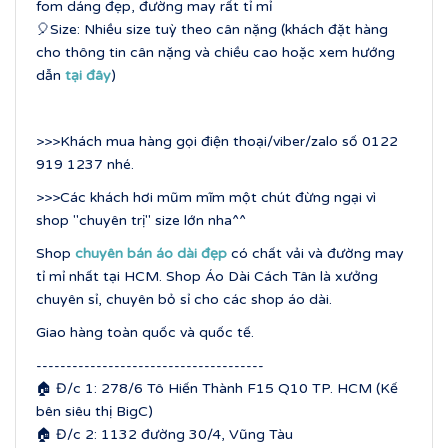
fom dáng đẹp, đường may rất tỉ mỉ
🎈Size: Nhiều size tuỳ theo cân nặng (khách đặt hàng
cho thông tin cân nặng và chiều cao hoặc xem hướng
dẫn
tại đây
)
>>>Khách mua hàng gọi điện thoại/viber/zalo số 0122
919 1237 nhé.
>>>Các khách hơi mũm mĩm một chút đừng ngại vì
shop "chuyên trị" size lớn nha^^
Shop
chuyên bán áo dài đẹp
có chất vải và đường may
tỉ mỉ nhất tại HCM. Shop Áo Dài Cách Tân là xưởng
chuyên sỉ, chuyên bỏ sỉ cho các shop áo dài.
Giao hàng toàn quốc và quốc tế.
--------------------------------------
🏠 Đ/c 1: 278/6 Tô Hiến Thành F15 Q10 TP. HCM (Kế
bên siêu thị BigC)
🏠 Đ/c 2: 1132 đường 30/4, Vũng Tàu