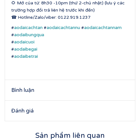
🌻 Mở của từ: 8h30 -10pm (thứ 2-chủ nhật) (lưu ý các
trường hợp đổi trả liên hệ trước khi đến)
☎ Hotline/Zalo/viber: 0122.919.1237
#
aodaicachtan
#
aodaicachtannu
#
aodaicachtannam
#
aodaibungqua
#
aodaicuoi
#
aodaibegai
#
aodaibetrai
Bình luận
Đánh giá
Sản phẩm liên quan