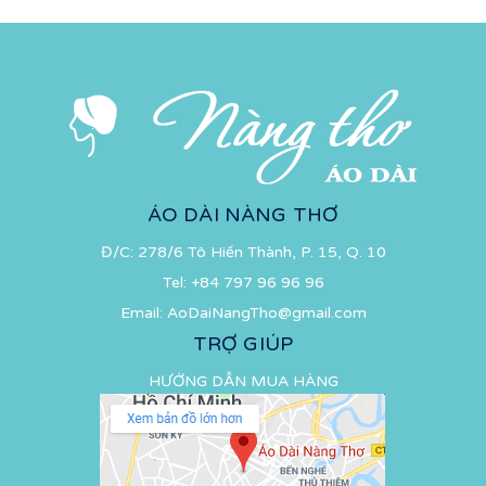
ÁO DÀI NÀNG THƠ
Đ/C: 278/6 Tô Hiến Thành, P. 15, Q. 10
Tel:
+84 797 96 96 96
Email:
AoDaiNangTho@gmail.com
TRỢ GIÚP
HƯỚNG DẪN MUA HÀNG