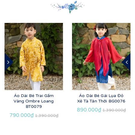
Áo Dài Bé Trai Gấm
Áo Dài Bé Gái Lụa Đỏ
Vàng Ombre Loang
Xẻ Tà Tân Thời BG0076
BT0079
890.000₫
1.390.000₫
790.000₫
1.390.000₫