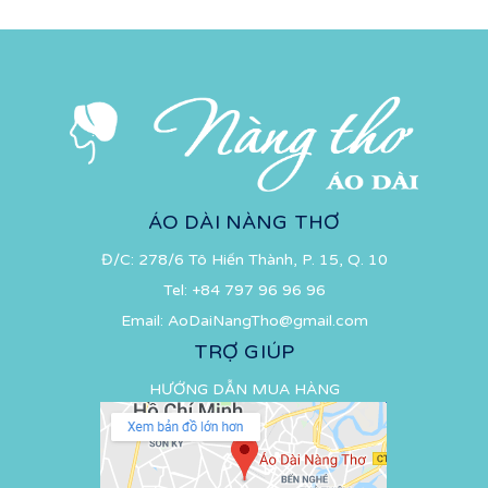
ÁO DÀI NÀNG THƠ
Đ/C: 278/6 Tô Hiến Thành, P. 15, Q. 10
Tel:
+84 797 96 96 96
Email:
AoDaiNangTho@gmail.com
TRỢ GIÚP
HƯỚNG DẪN MUA HÀNG