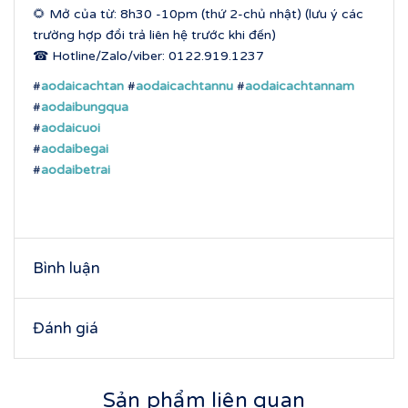
🌻 Mở của từ: 8h30 -10pm (thứ 2-chủ nhật) (lưu ý các
trường hợp đổi trả liên hệ trước khi đến)
☎ Hotline/Zalo/viber: 0122.919.1237
#
aodaicachtan
#
aodaicachtannu
#
aodaicachtannam
#
aodaibungqua
#
aodaicuoi
#
aodaibegai
#
aodaibetrai
Bình luận
Đánh giá
Sản phẩm liên quan