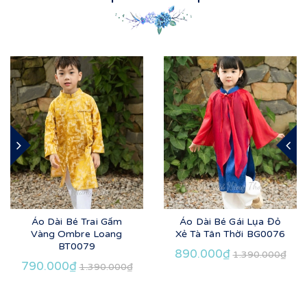
Áo Dài Bé Trai Gấm
Áo Dài Bé Gái Lụa Đỏ
Vàng Ombre Loang
Xẻ Tà Tân Thời BG0076
BT0079
890.000₫
1.390.000₫
790.000₫
1.390.000₫