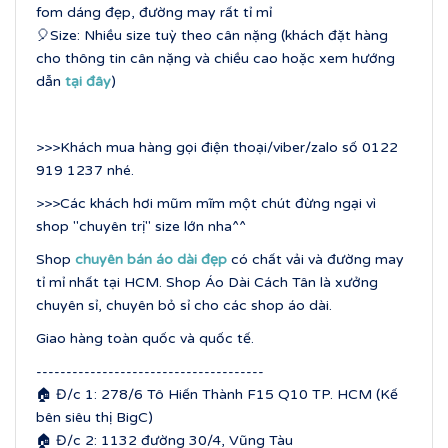
fom dáng đẹp, đường may rất tỉ mỉ
🎈Size: Nhiều size tuỳ theo cân nặng (khách đặt hàng
cho thông tin cân nặng và chiều cao hoặc xem hướng
dẫn
tại đây
)
>>>Khách mua hàng gọi điện thoại/viber/zalo số 0122
919 1237 nhé.
>>>Các khách hơi mũm mĩm một chút đừng ngại vì
shop "chuyên trị" size lớn nha^^
Shop
chuyên bán áo dài đẹp
có chất vải và đường may
tỉ mỉ nhất tại HCM. Shop Áo Dài Cách Tân là xưởng
chuyên sỉ, chuyên bỏ sỉ cho các shop áo dài.
Giao hàng toàn quốc và quốc tế.
--------------------------------------
🏠 Đ/c 1: 278/6 Tô Hiến Thành F15 Q10 TP. HCM (Kế
bên siêu thị BigC)
🏠 Đ/c 2: 1132 đường 30/4, Vũng Tàu