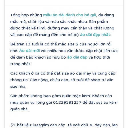
Tổng hợp những
mẫu áo dài dành cho bé
gái
, đa dạng
mẫu mã, chất liệu và màu sắc khác nhau. Sản phẩm
được thiết kế tỉ mỉ, đường may cẩn thận và chất lượng
vải cao cấp để mang đến cho bé bộ
áo dài đẹp nhất
.
Bé trên 13 tuổi là có thể mặc size S của người lớn rồi
nhé.
Áo dài mới
với nhiều hoa văn được cập nhật liên tục
để đảm bảo khách sở hữu bộ
áo dài đẹp
và hợp thời
trang nhất.
Các khách ở xa có thể đặt size áo dài may và cung cấp
thông tin: Cân nặng, chiều cao, số tuổi để shop tư vấn
size nha.
Sản phẩm không bao gồm quần mặc kèm. Khách cần
mua quần vui lòng gọi 01229191237 để đặt set áo kèm
quần nhé.
🎈Chất liệu: lụa/gấm cao cấp, tà xoè chữ A, dày dặn, lên