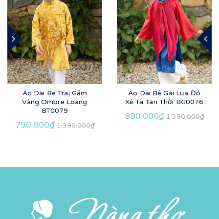
Áo Dài Bé Trai Gấm
Áo Dài Bé Gái Lụa Đỏ
Vàng Ombre Loang
Xẻ Tà Tân Thời BG0076
BT0079
890.000₫
1.390.000₫
790.000₫
1.390.000₫