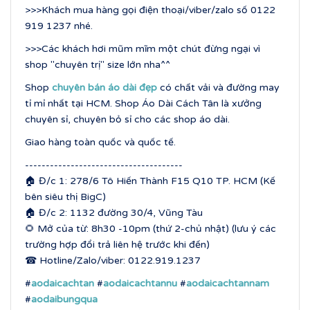
>>>Khách mua hàng gọi điện thoại/viber/zalo số 0122
919 1237 nhé.
>>>Các khách hơi mũm mĩm một chút đừng ngại vì
shop "chuyên trị" size lớn nha^^
Shop
chuyên bán áo dài đẹp
có chất vải và đường may
tỉ mỉ nhất tại HCM. Shop Áo Dài Cách Tân là xưởng
chuyên sỉ, chuyên bỏ sỉ cho các shop áo dài.
Giao hàng toàn quốc và quốc tế.
--------------------------------------
🏠 Đ/c 1: 278/6 Tô Hiến Thành F15 Q10 TP. HCM (Kế
bên siêu thị BigC)
🏠 Đ/c 2: 1132 đường 30/4, Vũng Tàu
🌻 Mở của từ: 8h30 -10pm (thứ 2-chủ nhật) (lưu ý các
trường hợp đổi trả liên hệ trước khi đến)
☎ Hotline/Zalo/viber: 0122.919.1237
#
aodaicachtan
#
aodaicachtannu
#
aodaicachtannam
#
aodaibungqua