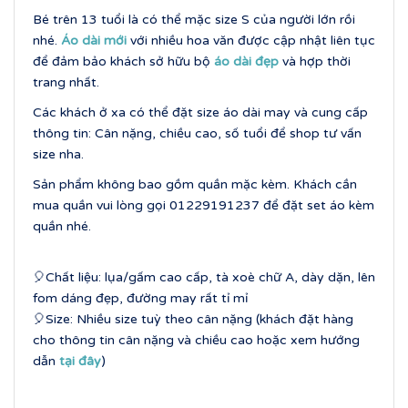
Bé trên 13 tuổi là có thể mặc size S của người lớn rồi
nhé.
Áo dài mới
với nhiều hoa văn được cập nhật liên tục
để đảm bảo khách sở hữu bộ
áo dài đẹp
và hợp thời
trang nhất.
Các khách ở xa có thể đặt size áo dài may và cung cấp
thông tin: Cân nặng, chiều cao, số tuổi để shop tư vấn
size nha.
Sản phẩm không bao gồm quần mặc kèm. Khách cần
mua quần vui lòng gọi 01229191237 để đặt set áo kèm
quần nhé.
🎈Chất liệu: lụa/gấm cao cấp, tà xoè chữ A, dày dặn, lên
fom dáng đẹp, đường may rất tỉ mỉ
🎈Size: Nhiều size tuỳ theo cân nặng (khách đặt hàng
cho thông tin cân nặng và chiều cao hoặc xem hướng
dẫn
tại đây
)