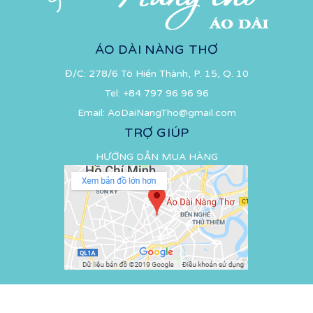
ÁO DÀI NÀNG THƠ
Đ/C: 278/6 Tô Hiến Thành, P. 15, Q. 10
Tel:
+84 797 96 96 96
Email:
AoDaiNangTho@gmail.com
TRỢ GIÚP
HƯỚNG DẪN MUA HÀNG