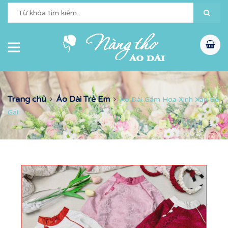
Trang chủ
Áo Dài Trẻ Em
Áo Dài Gấm Hoa Xinh Xắn Bé
Gái