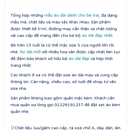
Tổng hợp những
mẫu áo dài dành cho bé trai
, đa dạng
mẫu mã, chất liệu và màu sắc khác nhau. Sản phẩm
được thiết kế tỉ mỉ, đường may cẩn thận và chất lượng
vải cao cấp để mang đến cho bé bộ
áo dài đẹp nhất
.
Bé trên 13 tuổi là có thể mặc size S của người lớn rồi
nhé.
Áo dài mới
với nhiều hoa văn được cập nhật liên tục
để đảm bảo khách sở hữu bộ
áo dài đẹp
và hợp thời
trang nhất.
Các khách ở xa có thể đặt size áo dài may và cung cấp
thông tin: Cân nặng, chiều cao, số tuổi để shop tư vấn
size nha.
Sản phẩm không bao gồm quần mặc kèm. Khách cần
mua quần vui lòng gọi 01229191237 để đặt set áo kèm
quần nhé.
🎈Chất liệu: lụa/gấm cao cấp, tà xoè chữ A, dày dặn, lên