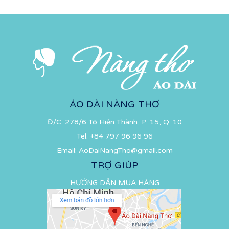
ÁO DÀI NÀNG THƠ
Đ/C: 278/6 Tô Hiến Thành, P. 15, Q. 10
Tel:
+84 797 96 96 96
Email:
AoDaiNangTho@gmail.com
TRỢ GIÚP
HƯỚNG DẪN MUA HÀNG