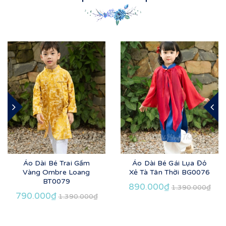
Áo Dài Bé Trai Gấm
Áo Dài Bé Gái Lụa Đỏ
Vàng Ombre Loang
Xẻ Tà Tân Thời BG0076
BT0079
890.000₫
1.390.000₫
790.000₫
1.390.000₫