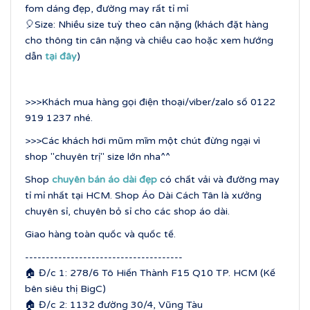
fom dáng đẹp, đường may rất tỉ mỉ
🎈Size: Nhiều size tuỳ theo cân nặng (khách đặt hàng
cho thông tin cân nặng và chiều cao hoặc xem hướng
dẫn
tại đây
)
>>>Khách mua hàng gọi điện thoại/viber/zalo số 0122
919 1237 nhé.
>>>Các khách hơi mũm mĩm một chút đừng ngại vì
shop "chuyên trị" size lớn nha^^
Shop
chuyên bán áo dài đẹp
có chất vải và đường may
tỉ mỉ nhất tại HCM. Shop Áo Dài Cách Tân là xưởng
chuyên sỉ, chuyên bỏ sỉ cho các shop áo dài.
Giao hàng toàn quốc và quốc tế.
--------------------------------------
🏠 Đ/c 1: 278/6 Tô Hiến Thành F15 Q10 TP. HCM (Kế
bên siêu thị BigC)
🏠 Đ/c 2: 1132 đường 30/4, Vũng Tàu