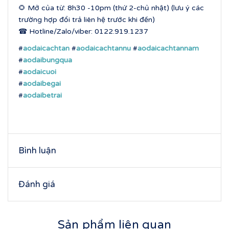
🌻 Mở của từ: 8h30 -10pm (thứ 2-chủ nhật) (lưu ý các
trường hợp đổi trả liên hệ trước khi đến)
☎ Hotline/Zalo/viber: 0122.919.1237
#
aodaicachtan
#
aodaicachtannu
#
aodaicachtannam
#
aodaibungqua
#
aodaicuoi
#
aodaibegai
#
aodaibetrai
Bình luận
Đánh giá
Sản phẩm liên quan