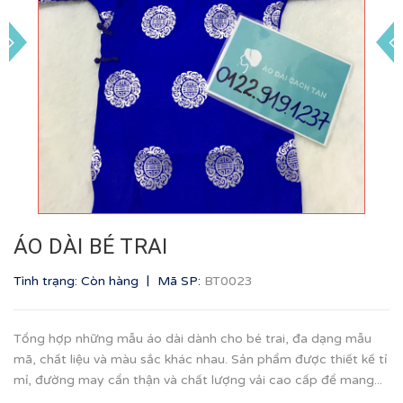
ÁO DÀI BÉ TRAI
|
Tình trạng: Còn hàng
Mã SP:
BT0023
Tổng hợp những mẫu áo dài dành cho bé trai, đa dạng mẫu
mã, chất liệu và màu sắc khác nhau. Sản phẩm được thiết kế tỉ
mỉ, đường may cẩn thận và chất lượng vải cao cấp để mang...