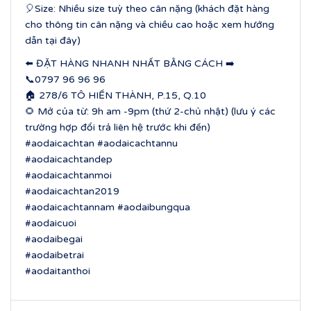
🎈Size: Nhiều size tuỳ theo cân nặng (khách đặt hàng
cho thông tin cân nặng và chiều cao hoặc xem hướng
dẫn tại đây)
⬅️ ĐẶT HÀNG NHANH NHẤT BẰNG CÁCH ➡️
📞0797 96 96 96
🏠 278/6 TÔ HIẾN THÀNH, P.15, Q.10
🌻 Mở của từ: 9h am -9pm (thứ 2-chủ nhật) (lưu ý các
trường hợp đổi trả liên hệ trước khi đến)
#aodaicachtan #aodaicachtannu
#aodaicachtandep
#aodaicachtanmoi
#aodaicachtan2019
#aodaicachtannam #aodaibungqua
#aodaicuoi
#aodaibegai
#aodaibetrai
#aodaitanthoi