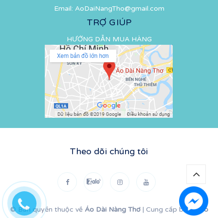
Email:
AoDaiNangTho@gmail.com
TRỢ GIÚP
HƯỚNG DẪN MUA HÀNG
Theo dõi chúng tôi
© Bản quyền thuộc về
Áo Dài Nàng Thơ
|
Cung cấp bởi
Sapo