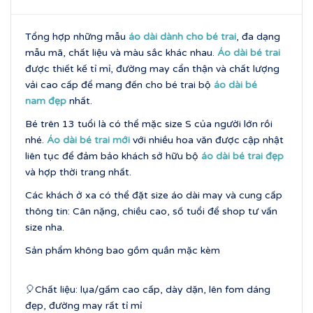
Tổng hợp những mẫu
áo dài dành cho bé trai
, đa dạng
mẫu mã, chất liệu và màu sắc khác nhau.
Áo dài bé trai
được thiết kế tỉ mỉ, đường may cẩn thận và chất lượng
vải cao cấp để mang đến cho bé trai bộ
áo dài bé
nam đẹp
nhất.
Bé trên 13 tuổi là có thể mặc size S của người lớn rồi
nhé.
Áo dài bé trai mới
với nhiều hoa văn được cập nhật
liên tục để đảm bảo khách sở hữu bộ
áo dài bé trai đẹp
và hợp thời trang nhất.
Các khách ở xa có thể đặt size áo dài may và cung cấp
thông tin: Cân nặng, chiều cao, số tuổi để shop tư vấn
size nha.
Sản phẩm không bao gồm quần mặc kèm
🎈Chất liệu: lụa/gấm cao cấp, dày dặn, lên fom dáng
đẹp, đường may rất tỉ mỉ