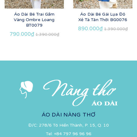
Áo Dài Bé Trai Gấm
Áo Dài Bé Gái Lụa Đỏ
Vàng Ombre Loang
Xẻ Tà Tân Thời BG0076
BT0079
890.000₫
1.390.000₫
790.000₫
1.390.000₫
ÁO DÀI NÀNG THƠ
Đ/C: 278/6 Tô Hiến Thành, P. 15, Q. 10
Tel:
+84 797 96 96 96