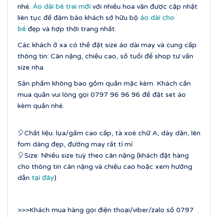
nhé.
Áo dài bé trai mới
với nhiều hoa văn được cập nhật
liên tục để đảm bảo khách sở hữu bộ
áo dài cho
bé
đẹp và hợp thời trang nhất.
Các khách ở xa có thể đặt size áo dài may và cung cấp
thông tin: Cân nặng, chiều cao, số tuổi để shop tư vấn
size nha.
Sản phẩm không bao gồm quần mặc kèm. Khách cần
mua quần vui lòng gọi 0797 96 96 96 để đặt set áo
kèm quần nhé.
🎈Chất liệu: lụa/gấm cao cấp, tà xoè chữ A, dày dặn, lên
fom dáng đẹp, đường may rất tỉ mỉ
🎈Size: Nhiều size tuỳ theo cân nặng (khách đặt hàng
cho thông tin cân nặng và chiều cao hoặc xem hướng
dẫn
tại đây
)
>>>Khách mua hàng gọi điện thoại/viber/zalo số 0797