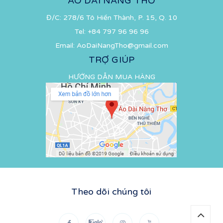
ÁO DÀI NÀNG THƠ
Đ/C: 278/6 Tô Hiến Thành, P. 15, Q. 10
Tel:
+84 797 96 96 96
Email:
AoDaiNangTho@gmail.com
TRỢ GIÚP
HƯỚNG DẪN MUA HÀNG
Theo dõi chúng tôi