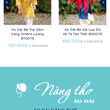
Áo Dài Bé Trai Gấm
Áo Dài Bé Gái Lụa Đỏ
Vàng Ombre Loang
Xẻ Tà Tân Thời BG0076
BT0079
890.000₫
1.390.000₫
790.000₫
1.390.000₫