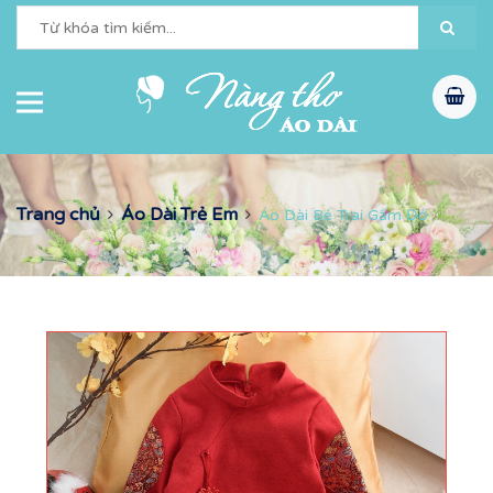
Trang chủ
Áo Dài Trẻ Em
Áo Dài Bé Trai Gấm Đỏ