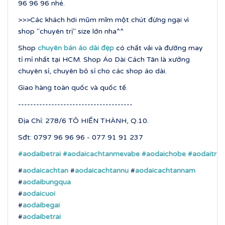
96 96 96 nhé.
>>>Các khách hơi mũm mĩm một chút đừng ngại vì
shop "chuyên trị" size lớn nha^^
Shop
chuyên bán áo dài đẹp
có chất vải và đường may
tỉ mỉ nhất tại HCM. Shop Áo Dài Cách Tân là xưởng
chuyên sỉ, chuyên bỏ sỉ cho các shop áo dài.
Giao hàng toàn quốc và quốc tế.
--------------------------------------
Địa Chỉ: 278/6 TÔ HIẾN THÀNH, Q.10.
Sđt: 0797 96 96 96 - 077 91 91 237
#aodaibetrai
#aodaicachtanmevabe
#aodaichobe
#aodaitre
#
aodaicachtan
#
aodaicachtannu
#
aodaicachtannam
#
aodaibungqua
#
aodaicuoi
#
aodaibegai
#
aodaibetrai