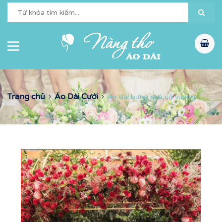
Trang chủ
Áo Dài Cưới
Áo dài bưng quả cổ vuông