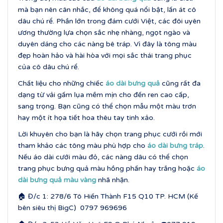
mà bạn nên cân nhắc, để không quá nổi bật, lấn át cô
dâu chú rể. Phần lớn trong đám cưới Việt, các đôi uyên
ương thường lựa chọn sắc nhẹ nhàng, ngọt ngào và
duyên dáng cho các nàng bê tráp. Vì đây là tông màu
đẹp hoàn hảo và hài hòa với mọi sắc thái trang phục
của cô dâu chú rể.
Chất liệu cho những chiếc
áo dài bưng quả
cũng rất đa
dạng từ vải gấm lụa mềm mịn cho đến ren cao cấp,
sang trọng. Bạn cũng có thể chọn mẫu một màu trơn
hay một ít họa tiết hoa thêu tay tinh xảo.
Lời khuyên cho bạn là hãy chọn trang phục cưới rồi mới
tham khảo các tông màu phù hợp cho
áo dài bưng tráp
.
Nếu áo dài cưới màu đỏ, các nàng dâu có thể chọn
trang phục bưng quả màu hồng phấn hay trắng hoặc
áo
dài bưng quả màu vàng
nhã nhặn.
🏠 Đ/c 1: 278/6 Tô Hiến Thành F15 Q10 TP. HCM (Kế
bên siêu thị BigC) 0797 969696