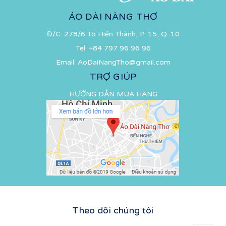
ÁO DÀI NÀNG THƠ
Đ/C: 278/6 Tô Hiến Thành, P. 15, Q. 10
Tel:
+84 797 96 96 96
Email:
AoDaiNangTho@gmail.com
TRỢ GIÚP
HƯỚNG DẪN MUA HÀNG
Theo dõi chúng tôi