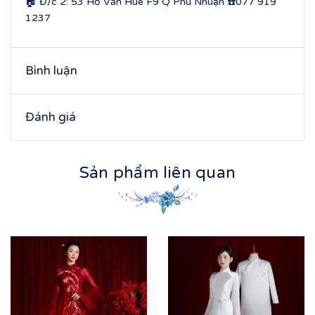
🏠 Đ/c 2: 53 Hồ Văn Huê F9 Q Phú Nhuận ☎️077 919
1237
Bình luận
Đánh giá
Sản phẩm liên quan