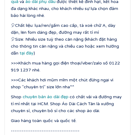
quả
và
áo dài phụ dâu
được thiết kế đính hạt, kết hoa
đa dạng khác nhau, cho khách nhiều sự lựa chọn đảm
bảo hài lòng nhé.
🎈Chất liệu: lụa/ren/gấm cao cấp, tà xoè chữ A, dày
dặn, lên fom dáng đẹp, đường may rất tỉ mỉ
🎈Size: Nhiều size tuỳ theo cân nặng (khách đặt hàng
cho thông tin cân nặng và chiều cao hoặc xem hướng
dẫn
tại đây
)
>>>Khách mua hàng gọi điện thoại/viber/zalo số 0122
919 1237 nhé.
>>>Các khách hơi mũm mĩm một chút đừng ngại vì
shop "chuyên trị" size lớn nha^^
Shop
chuyên bán áo dài đẹp
có chất vải và đường may
tỉ mỉ nhất tại HCM. Shop Áo Dài Cách Tân là xưởng
chuyên sỉ, chuyên bỏ sỉ cho các shop áo dài.
Giao hàng toàn quốc và quốc tế.
--------------------------------------