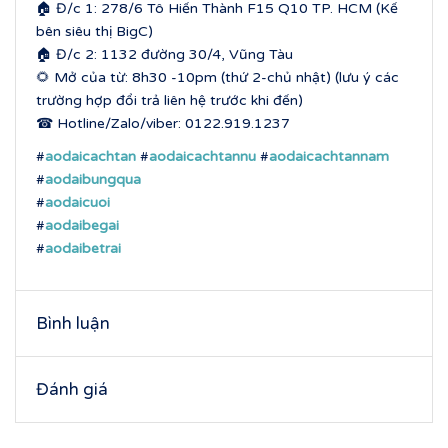
🏠 Đ/c 1: 278/6 Tô Hiến Thành F15 Q10 TP. HCM (Kế
bên siêu thị BigC)
🏠 Đ/c 2: 1132 đường 30/4, Vũng Tàu
🌻 Mở của từ: 8h30 -10pm (thứ 2-chủ nhật) (lưu ý các
trường hợp đổi trả liên hệ trước khi đến)
☎ Hotline/Zalo/viber: 0122.919.1237
#
aodaicachtan
#
aodaicachtannu
#
aodaicachtannam
#
aodaibungqua
#
aodaicuoi
#
aodaibegai
#
aodaibetrai
Bình luận
Đánh giá