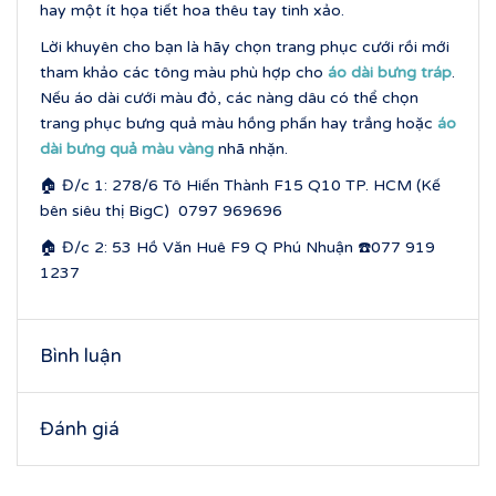
hay một ít họa tiết hoa thêu tay tinh xảo.
Lời khuyên cho bạn là hãy chọn trang phục cưới rồi mới
tham khảo các tông màu phù hợp cho
áo dài bưng tráp
.
Nếu áo dài cưới màu đỏ, các nàng dâu có thể chọn
trang phục bưng quả màu hồng phấn hay trắng hoặc
áo
dài bưng quả màu vàng
nhã nhặn.
🏠 Đ/c 1: 278/6 Tô Hiến Thành F15 Q10 TP. HCM (Kế
bên siêu thị BigC) 0797 969696
🏠 Đ/c 2: 53 Hồ Văn Huê F9 Q Phú Nhuận ☎️077 919
1237
Bình luận
Đánh giá