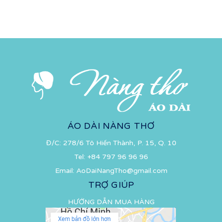
ÁO DÀI NÀNG THƠ
Đ/C: 278/6 Tô Hiến Thành, P. 15, Q. 10
Tel:
+84 797 96 96 96
Email:
AoDaiNangTho@gmail.com
TRỢ GIÚP
HƯỚNG DẪN MUA HÀNG