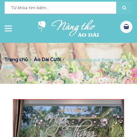
Trang chủ
Áo Dài Cưới
Áo dài bưng quả Đông Nhi mới
nhất