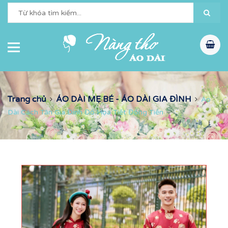
Trang chủ
ÁO DÀI MẸ BÉ - ÁO DÀI GIA ĐÌNH
Áo
Dài Cách Tân Gia Đình Đỏ Họa Tiết Đồng Tiền