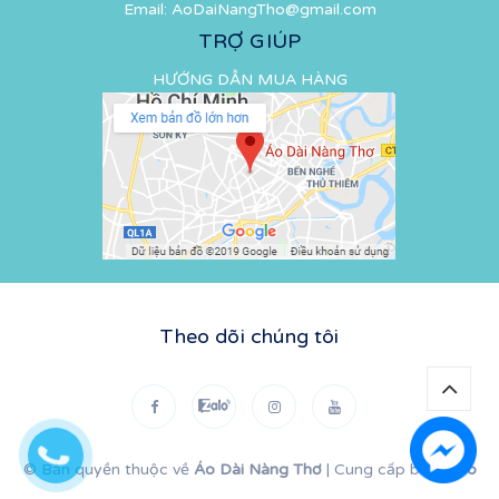
Email:
AoDaiNangTho@gmail.com
TRỢ GIÚP
HƯỚNG DẪN MUA HÀNG
Theo dõi chúng tôi
© Bản quyền thuộc về
Áo Dài Nàng Thơ
|
Cung cấp bởi
Sapo