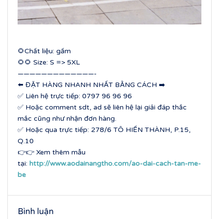
🌻Chất liệu: gấm
🌻🌻 Size: S => 5XL
—————————————-
⬅️ ĐẶT HÀNG NHANH NHẤT BẰNG CÁCH ➡️
✅ Liên hệ trực tiếp: 0797 96 96 96
✅ Hoặc comment sdt, ad sẽ liên hệ lại giải đáp thắc
mắc cũng như nhận đơn hàng.
✅ Hoặc qua trực tiếp: 278/6 TÔ HIẾN THÀNH, P.15,
Q.10
👉👉 Xem thêm mẫu
tại:
http://www.aodainangtho.com/ao-dai-cach-tan-me-
be
Bình luận