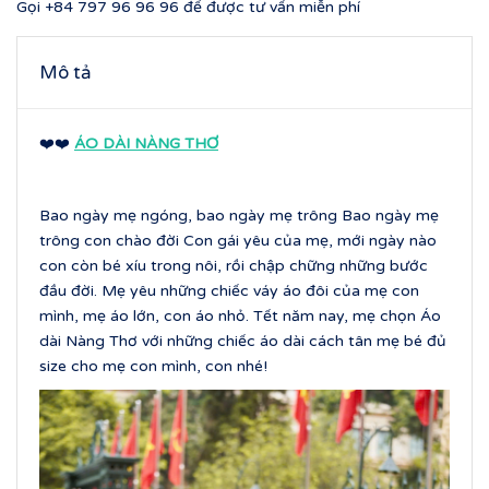
Gọi
+84 797 96 96 96
để được tư vấn miễn phí
Mô tả
❤️❤️
ÁO DÀI NÀNG THƠ
Bao ngày mẹ ngóng, bao ngày mẹ trông Bao ngày mẹ
trông con chào đời Con gái yêu của mẹ, mới ngày nào
con còn bé xíu trong nôi, rồi chập chững những bước
đầu đời. Mẹ yêu những chiếc váy áo đôi của mẹ con
mình, mẹ áo lớn, con áo nhỏ. Tết năm nay, mẹ chọn Áo
dài Nàng Thơ với những chiếc áo dài cách tân mẹ bé đủ
size cho mẹ con mình, con nhé!