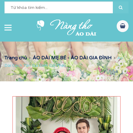
Trang chủ
ÁO DÀI MẸ BÉ - ÁO DÀI GIA ĐÌNH
Áo
Dài Cách Tân Gia Đình Đỏ Thêu