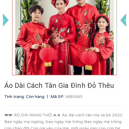
Áo Dài Cách Tân Gia Đình Đỏ Thêu
|
Tình trạng: Còn hàng
Mã SP:
MB0063
❤️❤️ ÁO DÀI NÀNG THƠ 🔥🔥 Áo dài cách tân mẹ và bé 2022
Bao ngày mẹ ngóng, bao ngày mẹ trông Bao ngày mẹ trông
con chào đời Con gái yêu của mẹ, mới ngày nào con còn bé