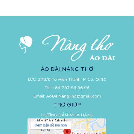
ÁO DÀI NÀNG THƠ
Đ/C: 278/6 Tô Hiến Thành, P. 15, Q. 10
Tel:
+84 797 96 96 96
Email:
AoDaiNangTho@gmail.com
TRỢ GIÚP
HƯỚNG DẪN MUA HÀNG