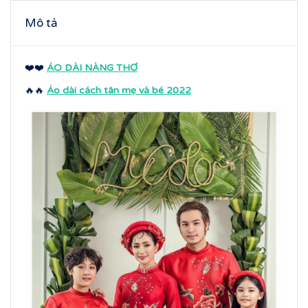
Mô tả
❤️❤️
ÁO DÀI NÀNG THƠ
🔥🔥
Áo dài cách tân mẹ và bé 2022