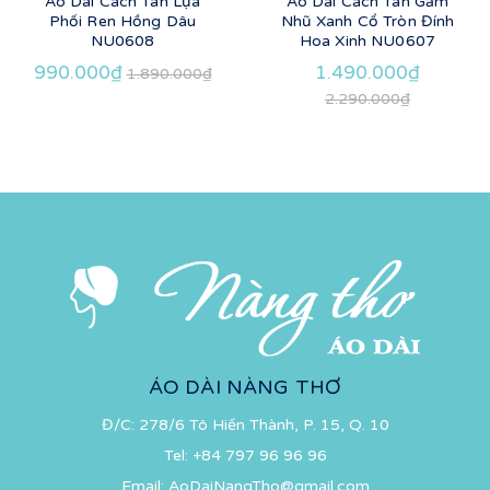
Áo Dài Cách Tân Lụa
Áo Dài Cách Tân Gấm
Phối Ren Hồng Dâu
Nhũ Xanh Cổ Tròn Đính
NU0608
Hoa Xinh NU0607
990.000₫
1.490.000₫
1.890.000₫
2.290.000₫
ÁO DÀI NÀNG THƠ
Đ/C: 278/6 Tô Hiến Thành, P. 15, Q. 10
Tel:
+84 797 96 96 96
Email:
AoDaiNangTho@gmail.com