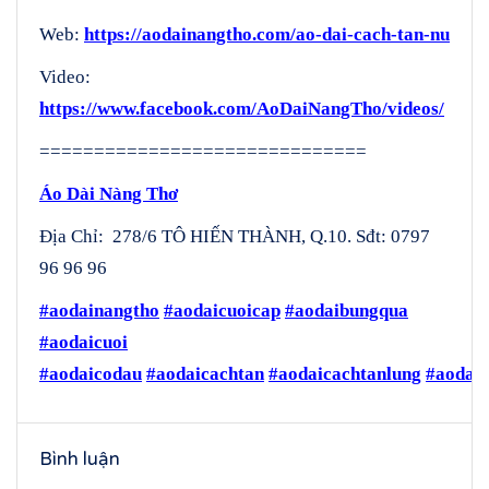
Web:
https://aodainangtho.com/ao-dai-cach-tan-nu
Video:
https://www.facebook.com/AoDaiNangTho/videos/
==============================
Áo Dài Nàng Thơ
Địa Chỉ: 278/6 TÔ HIẾN THÀNH, Q.10. Sđt: 0797
96 96 96
#aodainangtho
#aodaicuoicap
#aodaibungqua
#aodaicuoi
#aodaicodau
#aodaicachtan
#aodaicachtanlung
#aodai
Bình luận