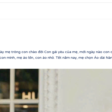
 mẹ trông con chào đời Con gái yêu của mẹ, mới ngày nào con cò
con mình, mẹ áo lớn, con áo nhỏ. Tết năm nay, mẹ chọn Áo dài Nà