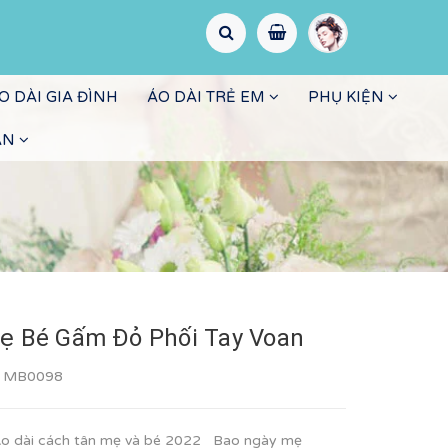
O DÀI GIA ĐÌNH
ÁO DÀI TRẺ EM
PHỤ KIỆN
ẤN
ẹ Bé Gấm Đỏ Phối Tay Voan
:
MB0098
o dài cách tân mẹ và bé 2022 Bao ngày mẹ