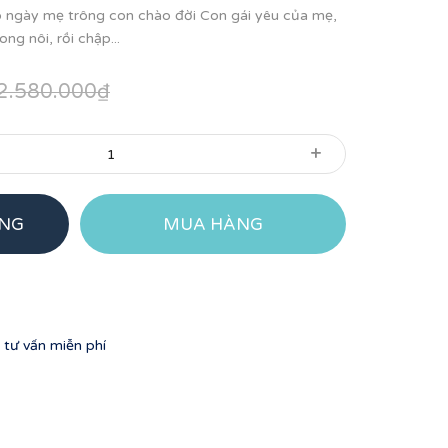
 ngày mẹ trông con chào đời Con gái yêu của mẹ,
ng nôi, rồi chập...
2.580.000₫
+
ÀNG
MUA HÀNG
tư vấn miễn phí