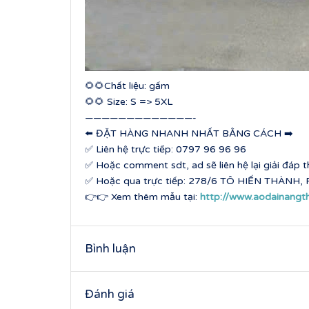
🌻🌻Chất liệu: gấm
🌻🌻 Size: S => 5XL
—————————————-
⬅️ ĐẶT HÀNG NHANH NHẤT BẰNG CÁCH ➡️
✅ Liên hệ trực tiếp: 0797 96 96 96
✅ Hoặc comment sdt, ad sẽ liên hệ lại giải đáp
✅ Hoặc qua trực tiếp: 278/6 TÔ HIẾN THÀNH, P
👉👉 Xem thêm mẫu tại:
http://www.aodainangt
Bình luận
Đánh giá