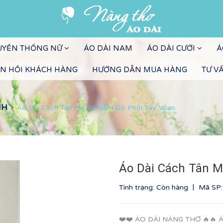
RUYỀN THỐNG NỮ
ÁO DÀI NAM
ÁO DÀI CƯỚI
Á
N HỒI KHÁCH HÀNG
HƯỚNG DẪN MUA HÀNG
TƯ V
NH
Áo Dài Cách Tân Mẹ Bé Gấm Đỏ Phối Tay Voan
Áo Dài Cách Tân M
|
Tình trạng: Còn hàng
Mã SP
❤️❤️ ÁO DÀI NÀNG THƠ 🔥🔥 Á