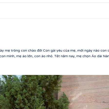
 mẹ trông con chào đời Con gái yêu của mẹ, mới ngày nào con cò
con mình, mẹ áo lớn, con áo nhỏ. Tết năm nay, mẹ chọn Áo dài Nà