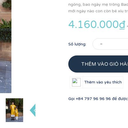
ngóng, bao ngày mẹ trông Bao
mới ngày nào con còn bé xíu tro
4.160.000₫
-
Số lượng:
THÊM VÀO GIỎ H
Thêm vào yêu thích
Gọi
+84 797 96 96 96
để được 