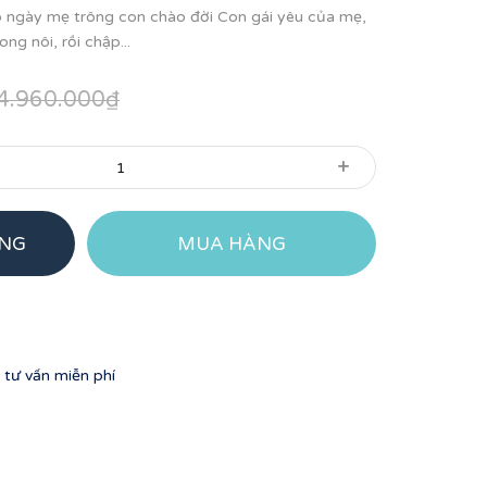
 ngày mẹ trông con chào đời Con gái yêu của mẹ,
ng nôi, rồi chập...
4.960.000₫
+
ÀNG
MUA HÀNG
tư vấn miễn phí