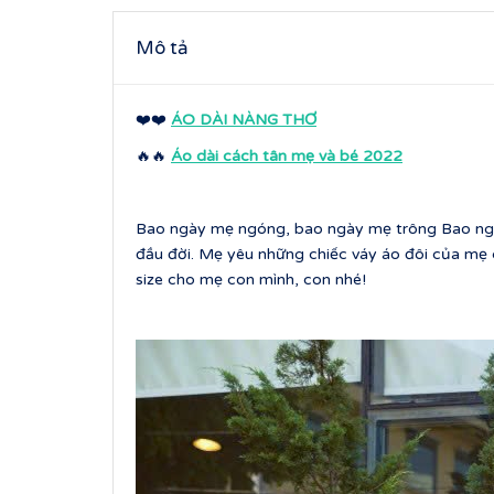
Mô tả
❤️❤️
ÁO DÀI NÀNG THƠ
🔥🔥
Áo dài cách tân mẹ và bé 2022
Bao ngày mẹ ngóng, bao ngày mẹ trông Bao ngày
đầu đời. Mẹ yêu những chiếc váy áo đôi của mẹ 
size cho mẹ con mình, con nhé!