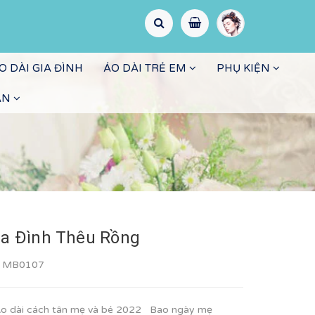
O DÀI GIA ĐÌNH
ÁO DÀI TRẺ EM
PHỤ KIỆN
ẤN
ia Đình Thêu Rồng
:
MB0107
o dài cách tân mẹ và bé 2022 Bao ngày mẹ