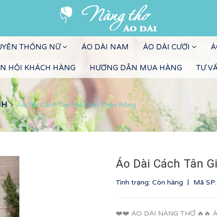
RUYỀN THỐNG NỮ
ÁO DÀI NAM
ÁO DÀI CƯỚI
Á
N HỒI KHÁCH HÀNG
HƯỚNG DẪN MUA HÀNG
TƯ V
NH
Áo Dài Cách Tân Gia Đình Thêu Rồng
Áo Dài Cách Tân G
|
Tình trạng: Còn hàng
Mã SP
❤️❤️ ÁO DÀI NÀNG THƠ 🔥🔥 Á