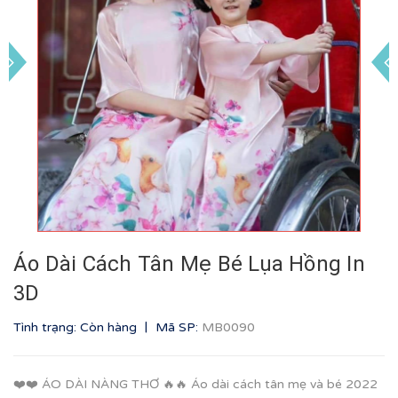
Áo Dài Cách Tân Mẹ Bé Lụa Hồng In
3D
|
Tình trạng: Còn hàng
Mã SP:
MB0090
❤️❤️ ÁO DÀI NÀNG THƠ 🔥🔥 Áo dài cách tân mẹ và bé 2022