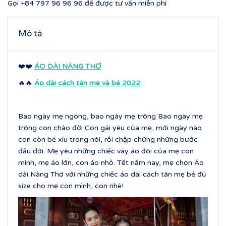
Gọi
+84 797 96 96 96
để được tư vấn miễn phí
Mô tả
❤️❤️
ÁO DÀI NÀNG THƠ
🔥🔥
Áo dài cách tân mẹ và bé 2022
Bao ngày mẹ ngóng, bao ngày mẹ trông Bao ngày mẹ
trông con chào đời Con gái yêu của mẹ, mới ngày nào
con còn bé xíu trong nôi, rồi chập chững những bước
đầu đời. Mẹ yêu những chiếc váy áo đôi của mẹ con
mình, mẹ áo lớn, con áo nhỏ. Tết năm nay, mẹ chọn Áo
dài Nàng Thơ với những chiếc áo dài cách tân mẹ bé đủ
size cho mẹ con mình, con nhé!