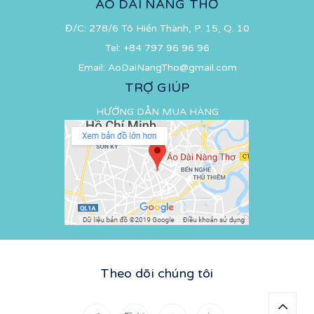
ÁO DÀI NÀNG THƠ
Đ/C: 278/6 Tô Hiến Thành, P. 15, Q. 10
Tel:
+84 797 96 96 96
Email:
AoDaiNangTho@gmail.com
TRỢ GIÚP
HƯỚNG DẪN MUA HÀNG
Theo dõi chúng tôi