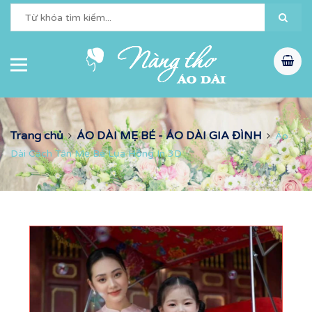
Trang chủ
ÁO DÀI MẸ BÉ - ÁO DÀI GIA ĐÌNH
Áo
Dài Cách Tân Mẹ Bé Lụa Hồng In 3D