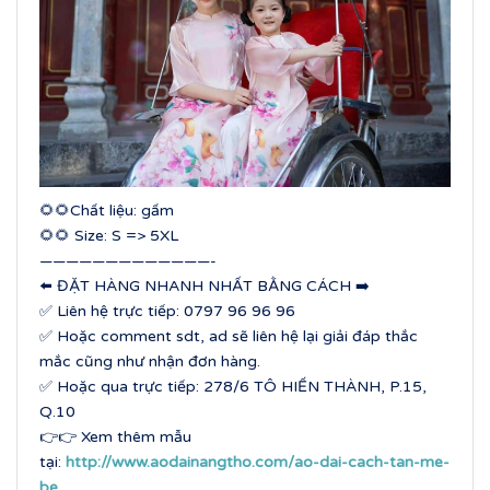
🌻🌻Chất liệu: gấm
🌻🌻 Size: S => 5XL
—————————————-
⬅️ ĐẶT HÀNG NHANH NHẤT BẰNG CÁCH ➡️
✅ Liên hệ trực tiếp: 0797 96 96 96
✅ Hoặc comment sdt, ad sẽ liên hệ lại giải đáp thắc
mắc cũng như nhận đơn hàng.
✅ Hoặc qua trực tiếp: 278/6 TÔ HIẾN THÀNH, P.15,
Q.10
👉👉 Xem thêm mẫu
tại:
http://www.aodainangtho.com/ao-dai-cach-tan-me-
be