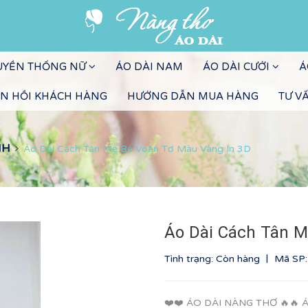
RUYỀN THỐNG NỮ
ÁO DÀI NAM
ÁO DÀI CƯỚI
Á
N HỒI KHÁCH HÀNG
HƯỚNG DẪN MUA HÀNG
TƯ V
NH
Áo Dài Cách Tân Mẹ Bé Voan Tơ Màu Vàng In 3D
Áo Dài Cách Tân M
|
Tình trạng: Còn hàng
Mã SP
❤️❤️ ÁO DÀI NÀNG THƠ 🔥🔥 Á