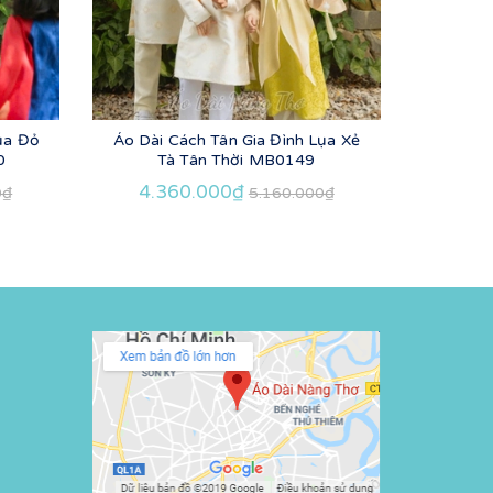
ụa Đỏ
Áo Dài Cách Tân Gia Đình Lụa Xẻ
Áo Dài
0
Tà Tân Thời MB0149
Đỏ T
4.360.000₫
4.3
0₫
5.160.000₫