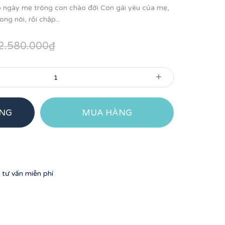
 ngày mẹ trông con chào đời Con gái yêu của mẹ,
ng nôi, rồi chập...
2.580.000₫
+
ÀNG
MUA HÀNG
tư vấn miễn phí