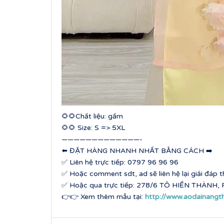
🌻🌻Chất liệu: gấm
🌻🌻 Size: S => 5XL
—————————————-
⬅️ ĐẶT HÀNG NHANH NHẤT BẰNG CÁCH ➡️
✅ Liên hệ trực tiếp: 0797 96 96 96
✅ Hoặc comment sdt, ad sẽ liên hệ lại giải đáp
✅ Hoặc qua trực tiếp: 278/6 TÔ HIẾN THÀNH, P
👉👉 Xem thêm mẫu tại:
http://www.aodainangt