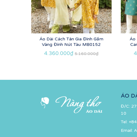
Áo Dài Cách Tân Gia Đình Gấm
Áo 
Vàng Đính Nút Tàu MB0152
Ca
4.360.000₫
4
5.160.000₫
ÁO D
Đ/C: 27
10
Tel:
+84
Email:
A