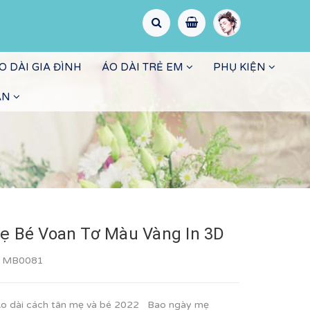
O DÀI GIA ĐÌNH
ÁO DÀI TRẺ EM
PHỤ KIỆN
ẤN
ẹ Bé Voan Tơ Màu Vàng In 3D
:
MB0081
o dài cách tân mẹ và bé 2022 Bao ngày mẹ