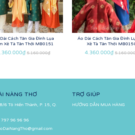
Dài Cách Tân Gia Đình Lụa
Áo Dài Cách Tân Gia Đình L
m Xẻ Tà Tân Thời MB0151
Xẻ Tà Tân Thời MB015
.360.000₫
4.360.000₫
5.160.000₫
5.160.00
ÀI NÀNG THƠ
TRỢ GIÚP
8/6 Tô Hiến Thành, P. 15, Q.
HƯỚNG DẪN MUA HÀNG
 797 96 96 96
oDaiNangTho@gmail.com