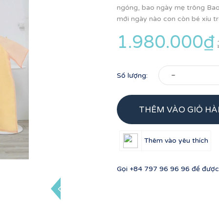
ngóng, bao ngày mẹ trông Bao
mới ngày nào con còn bé xíu tro
1.980.000₫
-
Số lượng:
THÊM VÀO GIỎ H
Thêm vào yêu thích
Gọi
+84 797 96 96 96
để được 