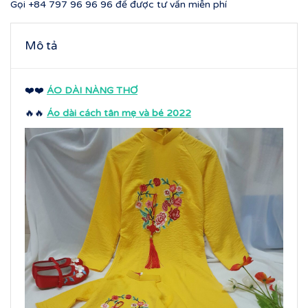
Gọi
+84 797 96 96 96
để được tư vấn miễn phí
Mô tả
❤️❤️
ÁO DÀI NÀNG THƠ
🔥🔥
Áo dài cách tân mẹ và bé 2022