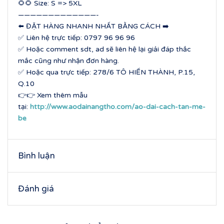
🌻🌻 Size: S => 5XL
—————————————-
⬅️ ĐẶT HÀNG NHANH NHẤT BẰNG CÁCH ➡️
✅ Liên hệ trực tiếp: 0797 96 96 96
✅ Hoặc comment sdt, ad sẽ liên hệ lại giải đáp thắc
mắc cũng như nhận đơn hàng.
✅ Hoặc qua trực tiếp: 278/6 TÔ HIẾN THÀNH, P.15,
Q.10
👉👉 Xem thêm mẫu
tại:
http://www.aodainangtho.com/ao-dai-cach-tan-me-
be
Bình luận
Đánh giá