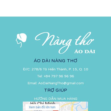
ÁO DÀI NÀNG THƠ
Đ/C: 278/6 Tô Hiến Thành, P. 15, Q. 10
Tel:
+84 797 96 96 96
Email:
AoDaiNangTho@gmail.com
TRỢ GIÚP
HƯỚNG DẪN MUA HÀNG