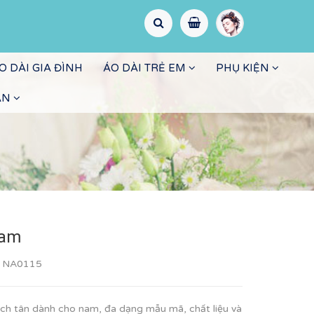
O DÀI GIA ĐÌNH
ÁO DÀI TRẺ EM
PHỤ KIỆN
ẤN
Nam
:
NA0115
h tân dành cho nam, đa dạng mẫu mã, chất liệu và