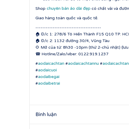
Shop
chuyên bán áo dài đẹp
có chất vải và đườn
Giao hàng toàn quốc và quốc tế.
--------------------------------------
🏠 Đ/c 1: 278/6 Tô Hiến Thành F15 Q10 TP. HCM
🏠 Đ/c 2: 1132 đường 30/4, Vũng Tàu
🌻 Mở của từ: 8h30 -10pm (thứ 2-chủ nhật) (lưu ý
☎ Hotline/Zalo/viber: 0122.919.1237
#
aodaicachtan
#
aodaicachtannu
#
aodaicachta
#
aodaicuoi
#
aodaibegai
#
aodaibetrai
Bình luận