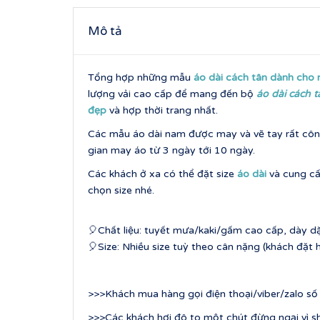
Mô tả
Tổng hợp những mẫu
áo dài cách tân dành cho
lượng vải cao cấp để mang đến bộ
áo dài cách 
đẹp
và hợp thời trang nhất.
Các mẫu áo dài nam được may và vẽ tay rất công
gian may áo từ 3 ngày tới 10 ngày.
Các khách ở xa có thể đặt size
áo dài
và cung cấ
chọn size nhé.
🎈Chất liệu: tuyết mưa/kaki/gấm cao cấp, dày d
🎈Size: Nhiều size tuỳ theo cân nặng (khách đặ
>>>Khách mua hàng gọi điện thoại/viber/zalo s
>>>Các khách hơi đô to một chút đừng ngại vì sh