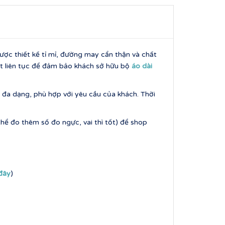
ợc thiết kế tỉ mỉ, đường may cẩn thận và chất
t liên tục để đảm bảo khách sở hữu bộ
áo dài
 đa dạng, phù hợp với yêu cầu của khách. Thời
hể đo thêm số đo ngực, vai thì tốt) để shop
 đây
)