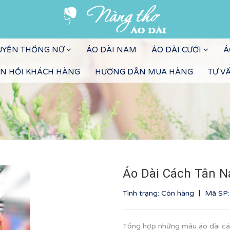
RUYỀN THỐNG NỮ
ÁO DÀI NAM
ÁO DÀI CƯỚI
Á
N HỒI KHÁCH HÀNG
HƯỚNG DẪN MUA HÀNG
TƯ V
Áo Dài Cách Tân 
|
Tình trạng: Còn hàng
Mã SP
Tổng hợp những mẫu áo dài các