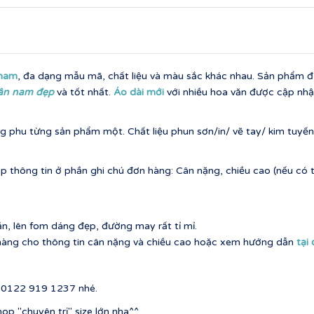
 nam
, đa dạng mẫu mã, chất liệu và màu sắc khác nhau. Sản phẩm đư
tân nam đẹp
và tốt nhất.
Áo dài mới
với nhiều hoa văn được cập nhậ
 phu từng sản phẩm một. Chất liệu phun sơn/in/ vẽ tay/ kim tuyến
p thông tin ở phần ghi chú đơn hàng: Cân nặng, chiều cao (nếu có t
ặn, lên fom dáng đẹp, đường may rất tỉ mỉ.
t hàng cho thông tin cân nặng và chiều cao hoặc xem hướng dẫn
tại
ố 0122 919 1237 nhé.
op "chuyên trị" size lớn nha^^