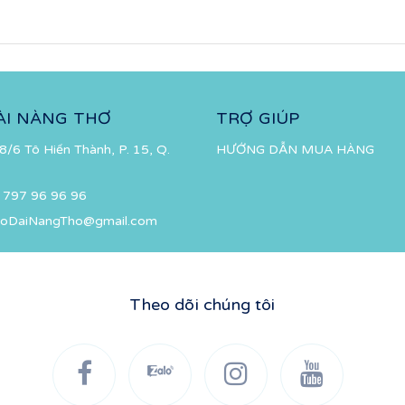
ÀI NÀNG THƠ
TRỢ GIÚP
8/6 Tô Hiến Thành, P. 15, Q.
HƯỚNG DẪN MUA HÀNG
 797 96 96 96
oDaiNangTho@gmail.com
Theo dõi chúng tôi