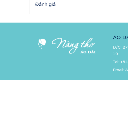
Đánh giá
ÁO D
Đ/C: 27
10
Tel:
+84
Email:
A