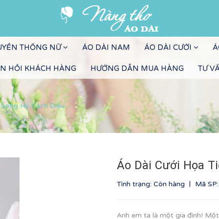
RUYỀN THỐNG NỮ
ÁO DÀI NAM
ÁO DÀI CƯỚI
Á
N HỒI KHÁCH HÀNG
HƯỚNG DẪN MUA HÀNG
TƯ V
t Song Hỷ Cách Điệu
Áo Dài Cưới Họa T
|
Tình trạng: Còn hàng
Mã SP
Anh em ta là một gia đình! Mộ