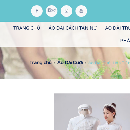
TRANG CHỦ
ÁO DÀI CÁCH TÂN NỮ
ÁO DÀI T
PHẢ
Trang chủ
Áo Dài Cưới
Áo Dài Cưới Họa Tiế