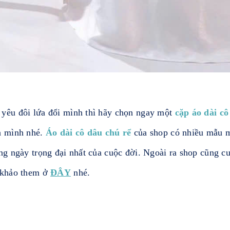
 yêu đôi lứa đổi mình thì hãy chọn ngay một
cặp áo dài cô
ủa mình nhé.
Áo dài cô dâu chú rể
của shop có nhiều mẫu m
ong ngày trọng đại nhất của cuộc đời. Ngoài ra shop cũng
m khảo them ở
ĐÂY
nhé.