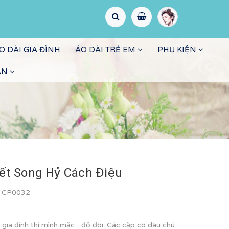
O DÀI GIA ĐÌNH
ÁO DÀI TRẺ EM
PHỤ KIỆN
ẤN
iết Song Hỷ Cách Điệu
:
CP0032
t gia đình thì mình mặc…đồ đôi. Các cặp cô dâu chú