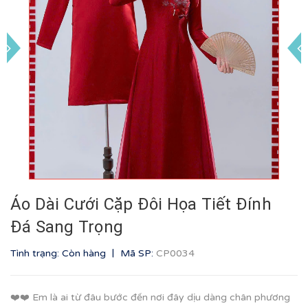
Áo Dài Cưới Cặp Đôi Họa Tiết Đính
Đá Sang Trọng
|
Tình trạng: Còn hàng
Mã SP:
CP0034
❤️❤️ Em là ai từ đâu bước đến nơi đây dịu dàng chân phương