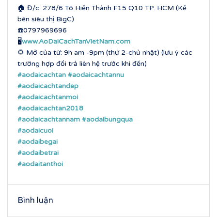
🏠 Đ/c: 278/6 Tô Hiến Thành F15 Q10 TP. HCM (Kế
bên siêu thị BigC)
☎️0797969696
🖥
www.AoDaiCachTanVietNam.com
🌻 Mở của từ: 9h am -9pm (thứ 2-chủ nhật) (lưu ý các
trường hợp đổi trả liên hệ trước khi đến)
#aodaicachtan
#aodaicachtannu
#aodaicachtandep
#aodaicachtanmoi
#aodaicachtan2018
#aodaicachtannam
#aodaibungqua
#aodaicuoi
#aodaibegai
#aodaibetrai
#aodaitanthoi
Bình luận