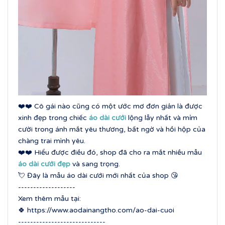
❤️
❤️ Cô gái nào cũng có một ước mơ đơn giản là được
xinh đẹp trong chiếc
áo dài cưới
lộng lẫy nhất và mỉm
cười trong ánh mắt yêu thương, bất ngờ và hồi hộp của
chàng trai mình yêu.
❤️
❤️ Hiểu được điều đó, shop đã cho ra mắt nhiều mẫu
áo dài cưới đẹp
và sang trọng.
💘 Đây là mẫu áo dài cưới mới nhất của shop
😘
-------------------
Xem thêm mẫu tại:
🍀 https://www.aodainangtho.com/ao-dai-cuoi
-----------------------------