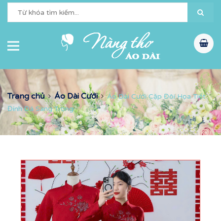
Trang chủ
Áo Dài Cưới
Áo Dài Cưới Cặp Đôi Họa Tiết
Đính Đá Sang Trọng