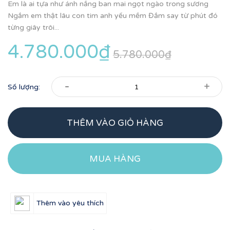
Em là ai tựa như ánh nắng ban mai ngọt ngào trong sương
Ngắm em thật lâu con tim anh yếu mềm Đắm say từ phút đó
từng giây trôi...
4.780.000₫
5.780.000₫
-
+
Số lượng:
THÊM VÀO GIỎ HÀNG
MUA HÀNG
Thêm vào yêu thích