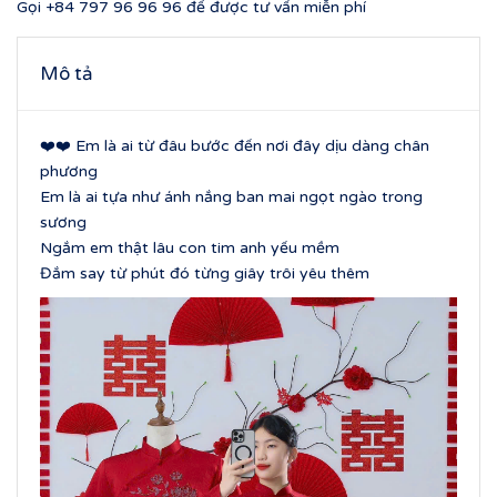
Gọi
+84 797 96 96 96
để được tư vấn miễn phí
Mô tả
❤️
❤️ Em là ai từ đâu bước đến nơi đây dịu dàng chân
phương
Em là ai tựa như ánh nắng ban mai ngọt ngào trong
sương
Ngắm em thật lâu con tim anh yếu mềm
Đắm say từ phút đó từng giây trôi yêu thêm