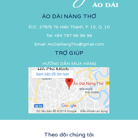
ÁO DÀI NÀNG THƠ
Đ/C: 278/6 Tô Hiến Thành, P. 15, Q. 10
Tel:
+84 797 96 96 96
Email:
AoDaiNangTho@gmail.com
TRỢ GIÚP
HƯỚNG DẪN MUA HÀNG
Theo dõi chúng tôi