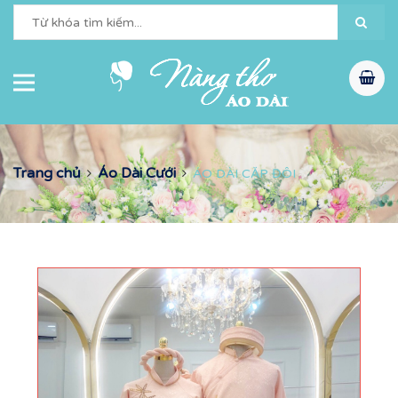
Trang chủ
Áo Dài Cưới
ÁO DÀI CẶP ĐÔI