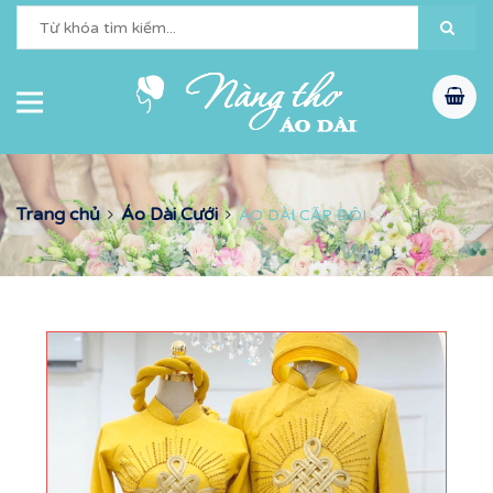
Trang chủ
Áo Dài Cưới
ÁO DÀI CẶP ĐÔI