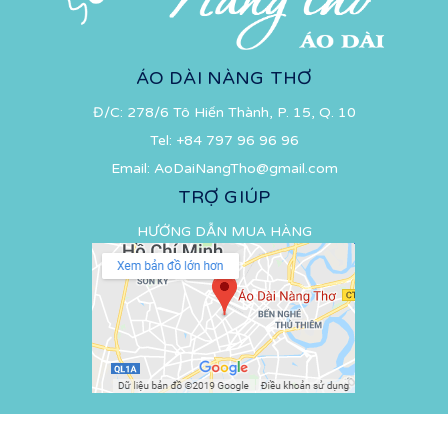
ÁO DÀI NÀNG THƠ
Đ/C: 278/6 Tô Hiến Thành, P. 15, Q. 10
Tel:
+84 797 96 96 96
Email:
AoDaiNangTho@gmail.com
TRỢ GIÚP
HƯỚNG DẪN MUA HÀNG