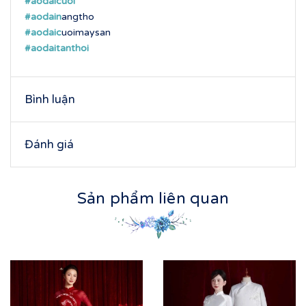
#aodaicuoi
#aodain
angtho
#aodaic
uoimaysan
#aodaitanthoi
Bình luận
Đánh giá
Sản phẩm liên quan