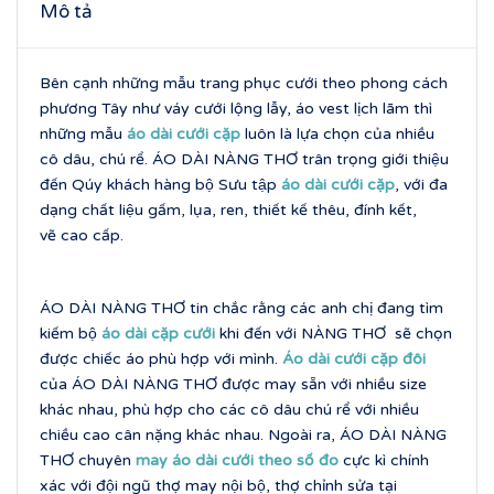
Mô tả
Bên cạnh những mẫu trang phục cưới theo phong cách
phương Tây như váy cưới lộng lẫy, áo vest lịch lãm thì
những mẫu
áo dài cưới cặp
luôn là lựa chọn của nhiều
cô dâu, chú rể. ÁO DÀI NÀNG THƠ trân trọng giới thiệu
đến Qúy khách hàng bộ Sưu tập
áo dài cưới cặp
, với đa
dạng chất liệu gấm, lụa, ren, thiết kế thêu, đính kết,
vẽ cao cấp.
ÁO DÀI NÀNG THƠ tin chắc rằng các anh chị đang tìm
kiếm bộ
áo dài cặp cưới
khi đến với NÀNG THƠ sẽ chọn
được chiếc áo phù hợp với mình.
Áo dài cưới cặp đôi
của ÁO DÀI NÀNG THƠ được may sẵn với nhiều size
khác nhau, phù hợp cho các cô dâu chú rể với nhiều
chiều cao cân nặng khác nhau. Ngoài ra, ÁO DÀI NÀNG
THƠ chuyên
may áo dài cưới theo số đo
cực kì chính
xác với đội ngũ thợ may nội bộ, thợ chỉnh sửa tại