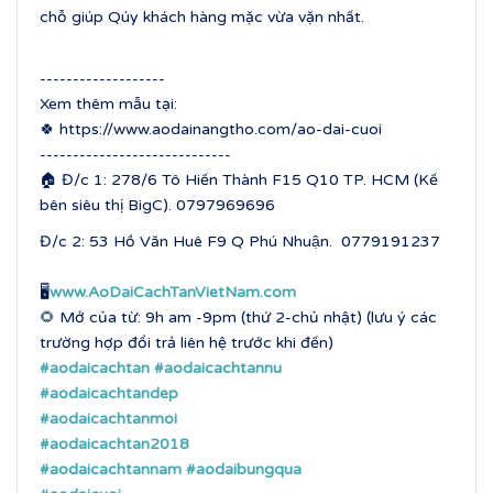
chỗ giúp Qúy khách hàng mặc vừa vặn nhất.
-------------------
Xem thêm mẫu tại:
🍀 https://www.aodainangtho.com/ao-dai-cuoi
-----------------------------
🏠 Đ/c 1: 278/6 Tô Hiến Thành F15 Q10 TP. HCM (Kế
bên siêu thị BigC).
0797969696
Đ/c 2: 53 Hồ Văn Huê F9 Q Phú Nhuận.
0779191237
🖥
www.AoDaiCachTanVietNam.com
🌻 Mở của từ: 9h am -9pm (thứ 2-chủ nhật) (lưu ý các
trường hợp đổi trả liên hệ trước khi đến)
#aodaicachtan
#aodaicachtannu
#aodaicachtandep
#aodaicachtanmoi
#aodaicachtan2018
#aodaicachtannam
#aodaibungqua