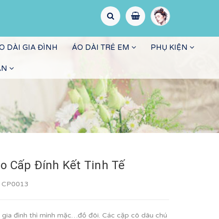
O DÀI GIA ĐÌNH
ÁO DÀI TRẺ EM
PHỤ KIỆN
ẤN
ao Cấp Đính Kết Tinh Tế
:
CP0013
t gia đình thì mình mặc…đồ đôi. Các cặp cô dâu chú