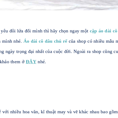
 yêu đôi lứa đổi mình thì hãy chọn ngay một
cặp áo dài cô
ủa mình nhé.
Áo dài cô dâu chú rể
của shop có nhiều mẫu m
ong ngày trọng đại nhất của cuộc đời. Ngoài ra shop cũng
m khảo them ở
ĐÂY
nhé.
ế với nhiều hoa văn, kĩ thuật may và vẽ khác nhau bao gồm