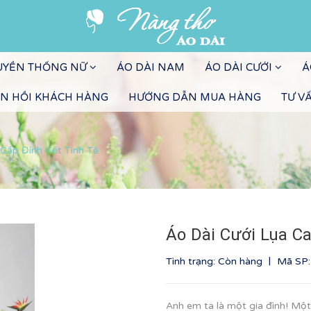
RUYỀN THỐNG NỮ
ÁO DÀI NAM
ÁO DÀI CƯỚI
Á
N HỒI KHÁCH HÀNG
HƯỚNG DẪN MUA HÀNG
TƯ V
Cấp Đính Kết Tinh Tế
Áo Dài Cưới Lụa C
|
Tình trạng: Còn hàng
Mã SP
Anh em ta là một gia đình! Mộ