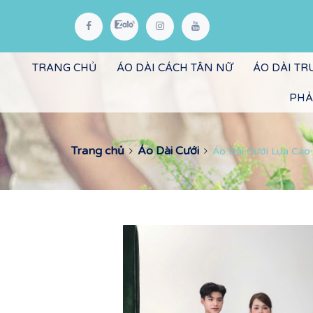
TRANG CHỦ
ÁO DÀI CÁCH TÂN NỮ
ÁO DÀI T
PHẢ
Trang chủ
Áo Dài Cưới
Áo Dài Cưới Lụa Cao 