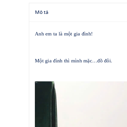
Mô tả
Anh em ta là một gia đình!
Một gia đình thì mình mặc…đồ đôi.