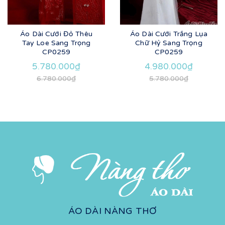
Áo Dài Cưới Đỏ Thêu
Áo Dài Cưới Trắng Lụa
Tay Loe Sang Trọng
Chữ Hỷ Sang Trọng
CP0259
CP0259
5.780.000₫
4.980.000₫
6.780.000₫
5.780.000₫
ÁO DÀI NÀNG THƠ