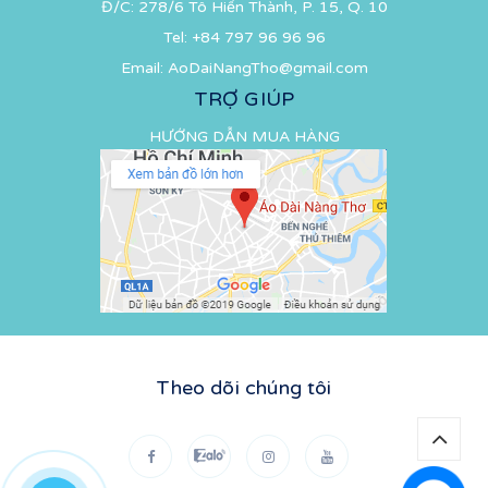
Đ/C: 278/6 Tô Hiến Thành, P. 15, Q. 10
Tel:
+84 797 96 96 96
Email:
AoDaiNangTho@gmail.com
TRỢ GIÚP
HƯỚNG DẪN MUA HÀNG
Theo dõi chúng tôi