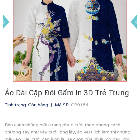
Áo Dài Cặp Đôi Gấm In 3D Trẻ Trung
|
Tình trạng: Còn hàng
Mã SP:
CP0184
Bên cạnh những mẫu trang phục cưới theo phong cách
phương Tây như váy cưới lộng lẫy, áo vest lịch lãm thì những
mẫu Áo Dài cưới cặp luôn là lựa chọn của nhiều cô dâu, chú