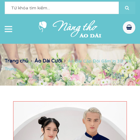
Trang chủ
Áo Dài Cưới
Áo Dài Cặp Đôi Gấm In 3D Trẻ
Trung