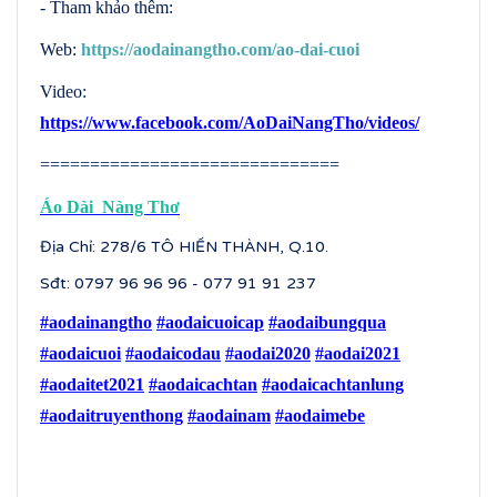
- Tham khảo thêm:
Web:
https://aodainangtho.com/ao-dai-cuoi
Video:
https://www.facebook.com/AoDaiNangTho/videos/
==============================
Áo Dài Nàng Thơ
Địa Chỉ: 278/6 TÔ HIẾN THÀNH, Q.10.
Sđt: 0797 96 96 96 - 077 91 91 237
#aodainangtho
#aodaicuoicap
#aodaibungqua
#aodaicuoi
#aodaicodau
#aodai2020
#aodai2021
#aodaitet2021
#aodaicachtan
#aodaicachtanlung
#aodaitruyenthong
#aodainam
#aodaimebe