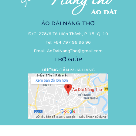
ÁO DÀI NÀNG THƠ
Đ/C: 278/6 Tô Hiến Thành, P. 15, Q. 10
Tel:
+84 797 96 96 96
Email:
AoDaiNangTho@gmail.com
TRỢ GIÚP
HƯỚNG DẪN MUA HÀNG