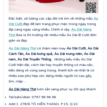
Đặc biệt, số lượng các cặp đôi trẻ tìm về những mẫu
Áo
Dài Cưới
đẹp để làm trang phục mặc trong ngày trọng
đại càng ngày càng nhiều. Chính vì vậy,
Áo Dài Nàng
Thơ
đưa ra thị trường rất nhiều mẫu Áo Dài lễ Cưới đơn
giản và đẹp.
Áo Dài Nàng Thơ
có thâm niên may
Áo Dài Cưới, Áo Dài
Cách Tân, Áo Dài bưng quả, Áo Dài trung niên, Áo Dài
nam, Áo Dài Truyền Thống
…Những kiểu mẫu Áo Dài
Cưới hiện đại, cách tân hay truyền thống có màu sắc,
kiểu dáng vô cùng sang trọng, thanh lịch và nhất là có
nhiều size phù hợp vóc dáng nhiều người từ cao gầy,
ốm, mập …
Áo Dài Nàng Thơ
luôn sẵn sàng phục vụ tốt quý khách.
Tel/zalo/viber: 0797 96 96 96
Add 1: 278/6 TÔ HIẾN THÀNH, P.15, Q.10