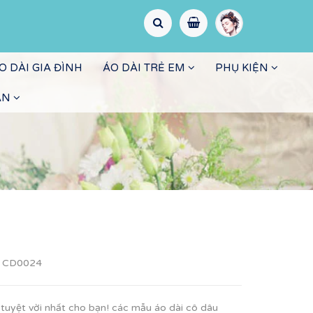
O DÀI GIA ĐÌNH
ÁO DÀI TRẺ EM
PHỤ KIỆN
ẤN
:
CD0024
tuyệt vời nhất cho bạn! các mẫu áo dài cô dâu