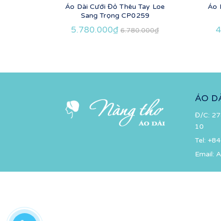
Áo Dài Cưới Đỏ Thêu Tay Loe
Áo 
Sang Trọng CP0259
5.780.000₫
4
6.780.000₫
ÁO D
Đ/C: 27
10
Tel:
+84
Email:
A