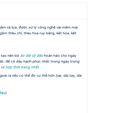
gấm và lụa, được xử lý công nghệ vải mềm mại
gồm thêu chỉ, thêu hoa ruy băng, kết hoa, kết
h tạo nên bộ
áo dài cô dâu
hoàn hảo cho ngày
ất, để cô dâu hạnh phúc nhất trong ngày trọng
 và hợp thời trang nhấ
t
.
ài ra nếu có thể đo cụ thể hơn (vai, dài tay, dài
 đây
)