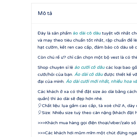
Mô tả
Đây là sản phẩm
áo dài cô dâu
tuyệt vời nhất c
và may theo tiêu chuẩn tốt nhất, rập chuẩn để l
hạt cườm, kết ren cao cấp, đảm bảo cô dâu sẽ cự
Còn chú rể ư? chỉ cần chọn một bộ vest là có th
Shop chuyên sỉ lẻ
áo cưới cô dâu
các loại bao gồ
cưới/hỏi của bạn.
Áo dài cô dâu
được thiết kế v
đại của mình.
Áo dài cưới mới nhất, nhi
ều hoa vă
Các khách ở xa có thể đặt size áo dài bằng cách 
quần) thì áo dài sẽ đẹp hơn nhé.
🎈Chất liệu: lụa gấm cao cấp, tà xoè chữ A, dày
🎈Size: Nhiều size tuỳ theo cân nặng (khách đặ
>>>Khách mua hàng gọi điện thoại/viber/zalo s
>>>Các khách hơi mũm mĩm một chút đừng ngại vì