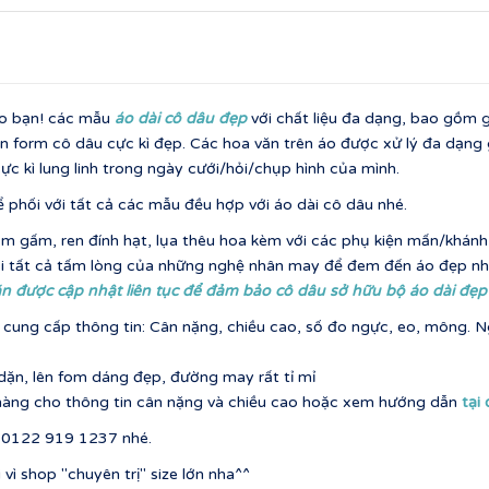
ho bạn! các mẫu
áo dài cô dâu đẹp
với chất liệu đa dạng, bao gồm 
ên form cô dâu cực kì đẹp. Các hoa văn trên áo được xử lý đa dạng 
c kì lung linh trong ngày cưới/hỏi/chụp hình của mình.
ể phối với tất cả các mẫu đều hợp với áo dài cô dâu nhé.
m gấm, ren đính hạt, lụa thêu hoa kèm với các phụ kiện mấn/khán
ới tất cả tấm lòng của những nghệ nhân may để đem đến áo đẹp nh
n được cập nhật liên tục để đảm bảo cô dâu sở hữu bộ áo dài đẹp
cung cấp thông tin: Cân nặng, chiều cao, số đo ngực, eo, mông. Ngo
 dặn, lên fom dáng đẹp, đường may rất tỉ mỉ
t hàng cho thông tin cân nặng và chiều cao hoặc xem hướng dẫn
tại
ố 0122 919 1237 nhé.
 shop "chuyên trị" size lớn nha^^