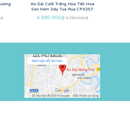
 Suông
Áo Dài Cưới Trắng Họa Tiết Hoa
Áo Dài 
Sen Kèm Dây Tua Rua CP0257
4.980.000₫
4.9
0₫
5.780.000₫