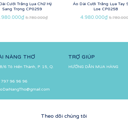
Dài Cưới Trắng Lụa Chữ Hỷ
Áo Dài Cưới Trắng Lụa Tay
Sang Trọng CP0259
Loe CP0258
.980.000₫
4.980.000₫
5.780.000₫
5.780.00
ÀI NÀNG THƠ
TRỢ GIÚP
8/6 Tô Hiến Thành, P. 15, Q.
HƯỚNG DẪN MUA HÀNG
 797 96 96 96
oDaiNangTho@gmail.com
Theo dõi chúng tôi