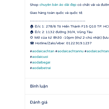
Shop
chuyên bán áo dài đẹp
có chất vải và đườn
Giao hàng toàn quốc và quốc tế.
--------------------------------------
🏠 Đ/c 1: 278/6 Tô Hiến Thành F15 Q10 TP. HCM
🏠 Đ/c 2: 1132 đường 30/4, Vũng Tàu
🌻 Mở của từ: 8h30 -10pm (thứ 2-chủ nhật) (lưu ý
☎ Hotline/Zalo/viber: 0122.919.1237
#
aodaicachtan
#
aodaicachtannu
#
aodaicachta
#
aodaicuoi
#
aodaibegai
#
aodaibetrai
Bình luận
Đánh giá