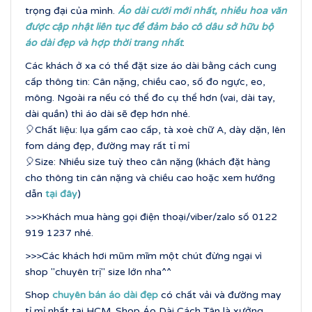
trọng đại của mình.
Áo dài cưới mới nhất, nhi
ều hoa văn
được cập nhật liên tục để đảm bảo cô dâu sở hữu bộ
áo dài đẹp và hợp thời trang nhấ
t
.
Các khách ở xa có thể đặt size áo dài bằng cách cung
cấp thông tin: Cân nặng, chiều cao, số đo ngực, eo,
mông. Ngoài ra nếu có thể đo cụ thể hơn (vai, dài tay,
dài quần) thì áo dài sẽ đẹp hơn nhé.
🎈Chất liệu: lụa gấm cao cấp, tà xoè chữ A, dày dặn, lên
fom dáng đẹp, đường may rất tỉ mỉ
🎈Size: Nhiều size tuỳ theo cân nặng (khách đặt hàng
cho thông tin cân nặng và chiều cao hoặc xem hướng
dẫn
tại đây
)
>>>Khách mua hàng gọi điện thoại/viber/zalo số 0122
919 1237 nhé.
>>>Các khách hơi mũm mĩm một chút đừng ngại vì
shop "chuyên trị" size lớn nha^^
Shop
chuyên bán áo dài đẹp
có chất vải và đường may
tỉ mỉ nhất tại HCM. Shop Áo Dài Cách Tân là xưởng