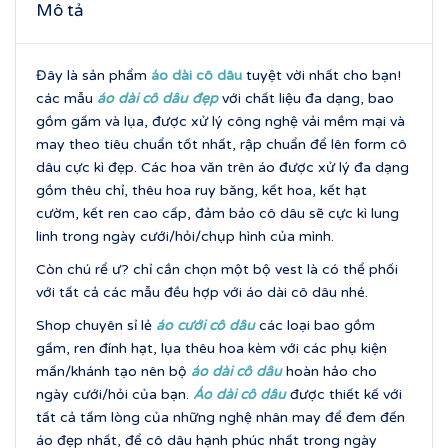
Mô tả
Đây là sản phẩm
áo dài cô dâu
tuyệt vời nhất cho bạn!
các mẫu
áo dài cô dâu đẹp
với chất liệu đa dạng, bao
gồm gấm và lụa, được xử lý công nghệ vải mềm mại và
may theo tiêu chuẩn tốt nhất, rập chuẩn để lên form cô
dâu cực kì đẹp. Các hoa văn trên áo được xử lý đa dạng
gồm thêu chỉ, thêu hoa ruy băng, kết hoa, kết hạt
cườm, kết ren cao cấp, đảm bảo cô dâu sẽ cực kì lung
linh trong ngày cưới/hỏi/chụp hình của mình.
Còn chú rể ư? chỉ cần chọn một bộ vest là có thể phối
với tất cả các mẫu đều hợp với áo dài cô dâu nhé.
Shop chuyên sỉ lẻ
áo cưới cô dâu
các loại bao gồm
gấm, ren đính hạt, lụa thêu hoa kèm với các phụ kiện
mấn/khánh tạo nên bộ
áo dài cô dâu
hoàn hảo cho
ngày cưới/hỏi của bạn.
Áo dài cô dâu
được thiết kế với
tất cả tấm lòng của những nghệ nhân may để đem đến
áo đẹp nhất, để cô dâu hạnh phúc nhất trong ngày