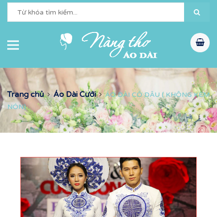
Trang chủ
Áo Dài Cưới
ÁO DÀI CÔ DÂU ( KHÔNG KÈM
NÓN)