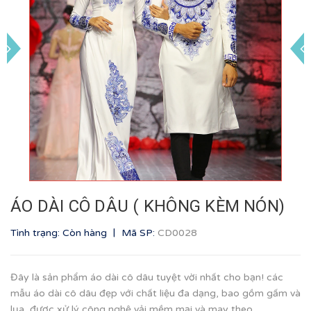
ÁO DÀI CÔ DÂU ( KHÔNG KÈM NÓN)
|
Tình trạng: Còn hàng
Mã SP:
CD0028
Đây là sản phẩm áo dài cô dâu tuyệt vời nhất cho bạn! các
mẫu áo dài cô dâu đẹp với chất liệu đa dạng, bao gồm gấm và
lụa, được xử lý công nghệ vải mềm mại và may theo...