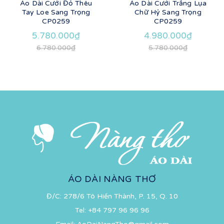
Áo Dài Cưới Đỏ Thêu
Áo Dài Cưới Trắng Lụa
Tay Loe Sang Trọng
Chữ Hỷ Sang Trọng
CP0259
CP0259
5.780.000₫
4.980.000₫
6.780.000₫
5.780.000₫
ÁO DÀI NÀNG THƠ
Đ/C: 278/6 Tô Hiến Thành, P. 15, Q. 10
Tel:
+84 797 96 96 96