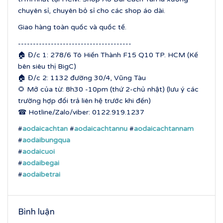
chuyên sỉ, chuyên bỏ sỉ cho các shop áo dài.
Giao hàng toàn quốc và quốc tế.
--------------------------------------
🏠 Đ/c 1: 278/6 Tô Hiến Thành F15 Q10 TP. HCM (Kế
bên siêu thị BigC)
🏠 Đ/c 2: 1132 đường 30/4, Vũng Tàu
🌻 Mở của từ: 8h30 -10pm (thứ 2-chủ nhật) (lưu ý các
trường hợp đổi trả liên hệ trước khi đến)
☎ Hotline/Zalo/viber: 0122.919.1237
#
aodaicachtan
#
aodaicachtannu
#
aodaicachtannam
#
aodaibungqua
#
aodaicuoi
#
aodaibegai
#
aodaibetrai
Bình luận