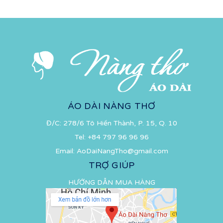
ÁO DÀI NÀNG THƠ
Đ/C: 278/6 Tô Hiến Thành, P. 15, Q. 10
Tel:
+84 797 96 96 96
Email:
AoDaiNangTho@gmail.com
TRỢ GIÚP
HƯỚNG DẪN MUA HÀNG