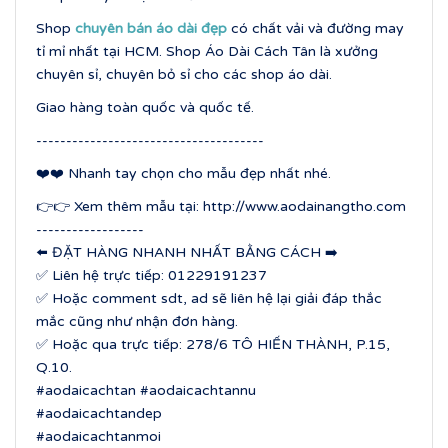
Shop
chuyên bán áo dài đẹp
có chất vải và đường may
tỉ mỉ nhất tại HCM. Shop Áo Dài Cách Tân là xưởng
chuyên sỉ, chuyên bỏ sỉ cho các shop áo dài.
Giao hàng toàn quốc và quốc tế.
--------------------------------------
❤️❤️ Nhanh tay chọn cho mẫu đẹp nhất nhé.
👉👉 Xem thêm mẫu tại: http://www.aodainangtho.com
------------------
⬅️ ĐẶT HÀNG NHANH NHẤT BẰNG CÁCH ➡️
✅ Liên hệ trực tiếp: 01229191237
✅ Hoặc comment sdt, ad sẽ liên hệ lại giải đáp thắc
mắc cũng như nhận đơn hàng.
✅ Hoặc qua trực tiếp: 278/6 TÔ HIẾN THÀNH, P.15,
Q.10.
#aodaicachtan #aodaicachtannu
#aodaicachtandep
#aodaicachtanmoi