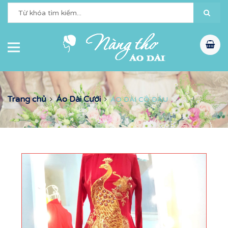
Trang chủ
Áo Dài Cưới
ÁO DÀI CÔ DÂU