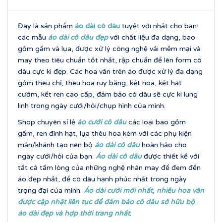
Đây là sản phẩm
áo dài cô dâu
tuyệt vời nhất cho bạn!
các mẫu
áo dài cô dâu đẹp
với chất liệu đa dạng, bao
gồm gấm và lụa, được xử lý công nghệ vải mềm mại và
may theo tiêu chuẩn tốt nhất, rập chuẩn để lên form cô
dâu cực kì đẹp. Các hoa văn trên áo được xử lý đa dạng
gồm thêu chỉ, thêu hoa ruy băng, kết hoa, kết hạt
cườm, kết ren cao cấp, đảm bảo cô dâu sẽ cực kì lung
linh trong ngày cưới/hỏi/chụp hình của mình.
Shop chuyên sỉ lẻ
áo cưới cô dâu
các loại bao gồm
gấm, ren đính hạt, lụa thêu hoa kèm với các phụ kiện
mấn/khánh tạo nên bộ
áo dài cô dâu
hoàn hảo cho
ngày cưới/hỏi của bạn.
Áo dài cô dâu
được thiết kế với
tất cả tấm lòng của những nghệ nhân may để đem đến
áo đẹp nhất, để cô dâu hạnh phúc nhất trong ngày
trọng đại của mình.
Áo dài cưới mới nhất, nhi
ều hoa văn
được cập nhật liên tục để đảm bảo cô dâu sở hữu bộ
áo dài đẹp và hợp thời trang nhấ
t
.