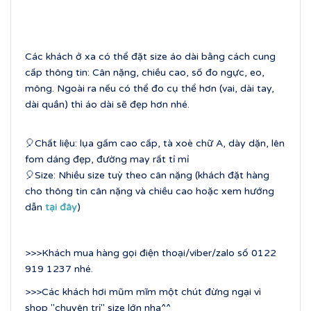
Các khách ở xa có thể đặt size áo dài bằng cách cung
cấp thông tin: Cân nặng, chiều cao, số đo ngực, eo,
mông. Ngoài ra nếu có thể đo cụ thể hơn (vai, dài tay,
dài quần) thì áo dài sẽ đẹp hơn nhé.
🎈Chất liệu: lụa gấm cao cấp, tà xoè chữ A, dày dặn, lên
fom dáng đẹp, đường may rất tỉ mỉ
🎈Size: Nhiều size tuỳ theo cân nặng (khách đặt hàng
cho thông tin cân nặng và chiều cao hoặc xem hướng
dẫn
tại đây
)
>>>Khách mua hàng gọi điện thoại/viber/zalo số 0122
919 1237 nhé.
>>>Các khách hơi mũm mĩm một chút đừng ngại vì
shop "chuyên trị" size lớn nha^^