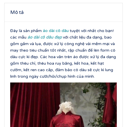
Mô tả
Đây là sản phẩm
áo dài cô dâu
tuyệt vời nhất cho bạn!
các mẫu
áo dài cô dâu đẹp
với chất liệu đa dạng, bao
gồm gấm và lụa, được xử lý công nghệ vải mềm mại và
may theo tiêu chuẩn tốt nhất, rập chuẩn để lên form cô
dâu cực kì đẹp. Các hoa văn trên áo được xử lý đa dạng
gồm thêu chỉ, thêu hoa ruy băng, kết hoa, kết hạt
cườm, kết ren cao cấp, đảm bảo cô dâu sẽ cực kì lung
linh trong ngày cưới/hỏi/chụp hình của mình.