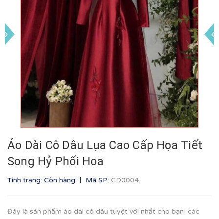
Áo Dài Cô Dâu Lụa Cao Cấp Họa Tiết
Song Hỷ Phối Hoa
|
Tình trạng: Còn hàng
Mã SP:
CD0004
Đây là sản phẩm áo dài cô dâu tuyệt vời nhất cho bạn! các