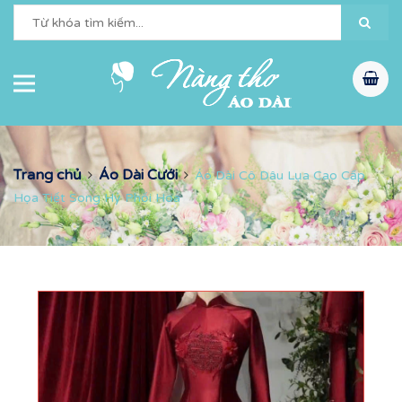
Trang chủ
Áo Dài Cưới
Áo Dài Cô Dâu Lụa Cao Cấp
Họa Tiết Song Hỷ Phối Hoa