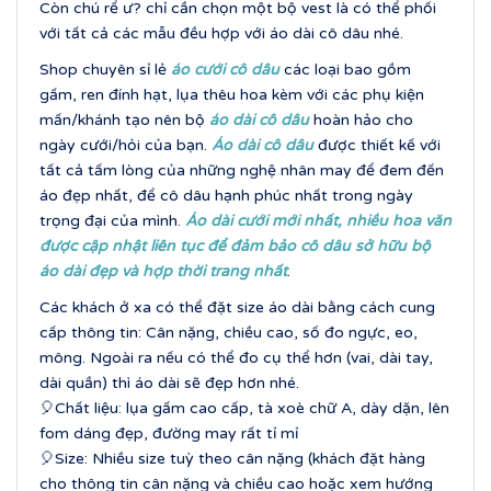
Còn chú rể ư? chỉ cần chọn một bộ vest là có thể phối
với tất cả các mẫu đều hợp với áo dài cô dâu nhé.
Shop chuyên sỉ lẻ
áo cưới cô dâu
các loại bao gồm
gấm, ren đính hạt, lụa thêu hoa kèm với các phụ kiện
mấn/khánh tạo nên bộ
áo dài cô dâu
hoàn hảo cho
ngày cưới/hỏi của bạn.
Áo dài cô dâu
được thiết kế với
tất cả tấm lòng của những nghệ nhân may để đem đến
áo đẹp nhất, để cô dâu hạnh phúc nhất trong ngày
trọng đại của mình.
Áo dài cưới mới nhất, nhi
ều hoa văn
được cập nhật liên tục để đảm bảo cô dâu sở hữu bộ
áo dài đẹp và hợp thời trang nhấ
t
.
Các khách ở xa có thể đặt size áo dài bằng cách cung
cấp thông tin: Cân nặng, chiều cao, số đo ngực, eo,
mông. Ngoài ra nếu có thể đo cụ thể hơn (vai, dài tay,
dài quần) thì áo dài sẽ đẹp hơn nhé.
🎈Chất liệu: lụa gấm cao cấp, tà xoè chữ A, dày dặn, lên
fom dáng đẹp, đường may rất tỉ mỉ
🎈Size: Nhiều size tuỳ theo cân nặng (khách đặt hàng
cho thông tin cân nặng và chiều cao hoặc xem hướng