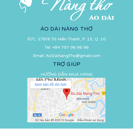
ÁO DÀI NÀNG THƠ
Đ/C: 278/6 Tô Hiến Thành, P. 15, Q. 10
Tel:
+84 797 96 96 96
Email:
AoDaiNangTho@gmail.com
TRỢ GIÚP
HƯỚNG DẪN MUA HÀNG