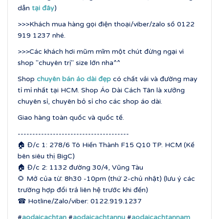
dẫn
tại đây
)
>>>Khách mua hàng gọi điện thoại/viber/zalo số 0122
919 1237 nhé.
>>>Các khách hơi mũm mĩm một chút đừng ngại vì
shop "chuyên trị" size lớn nha^^
Shop
chuyên bán áo dài đẹp
có chất vải và đường may
tỉ mỉ nhất tại HCM. Shop Áo Dài Cách Tân là xưởng
chuyên sỉ, chuyên bỏ sỉ cho các shop áo dài.
Giao hàng toàn quốc và quốc tế.
--------------------------------------
🏠 Đ/c 1: 278/6 Tô Hiến Thành F15 Q10 TP. HCM (Kế
bên siêu thị BigC)
🏠 Đ/c 2: 1132 đường 30/4, Vũng Tàu
🌻 Mở của từ: 8h30 -10pm (thứ 2-chủ nhật) (lưu ý các
trường hợp đổi trả liên hệ trước khi đến)
☎ Hotline/Zalo/viber: 0122.919.1237
#
aodaicachtan
#
aodaicachtannu
#
aodaicachtannam