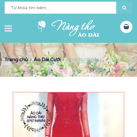
Trang chủ
Áo Dài Cưới
ÁO DÀI CÔ DÂU