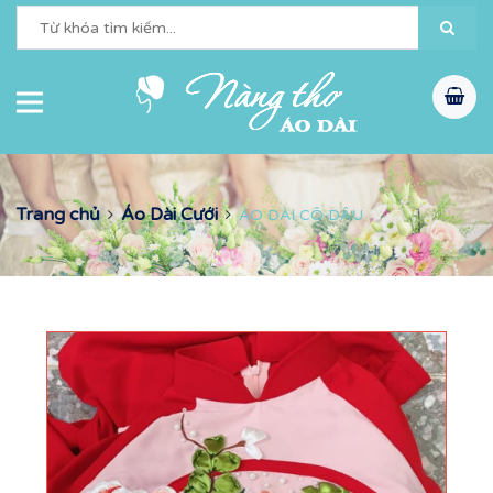
Trang chủ
Áo Dài Cưới
ÁO DÀI CÔ DÂU