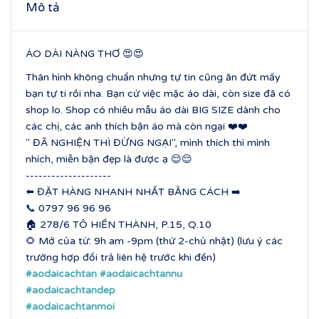
Mô tả
ÁO DÀI NÀNG THƠ 😍😍
Thân hình không chuẩn nhưng tự tin cũng ăn đứt mấy
bạn tự ti rồi nha. Bạn cứ việc mặc áo dài, còn size đã có
shop lo. Shop có nhiều mẫu áo dài BIG SIZE dành cho
các chị, các anh thích bận áo mà còn ngại ❤️❤️
" ĐÃ NGHIỆN THÌ ĐỪNG NGẠI", mình thích thì mình
nhích, miễn bận đẹp là được ạ 😌😌
--------------------
⬅️ ĐẶT HÀNG NHANH NHẤT BẰNG CÁCH ➡️
📞 0797 96 96 96
🏠 278/6 TÔ HIẾN THÀNH, P.15, Q.10
🌻 Mở của từ: 9h am -9pm (thứ 2-chủ nhật) (lưu ý các
trường hợp đổi trả liên hệ trước khi đến)
#aodaicachtan
#aodaicachtannu
#aodaicachtandep
#aodaicachtanmoi