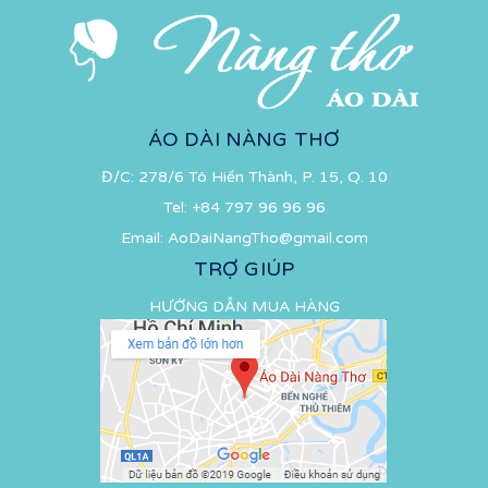
ÁO DÀI NÀNG THƠ
Đ/C: 278/6 Tô Hiến Thành, P. 15, Q. 10
Tel:
+84 797 96 96 96
Email:
AoDaiNangTho@gmail.com
TRỢ GIÚP
HƯỚNG DẪN MUA HÀNG