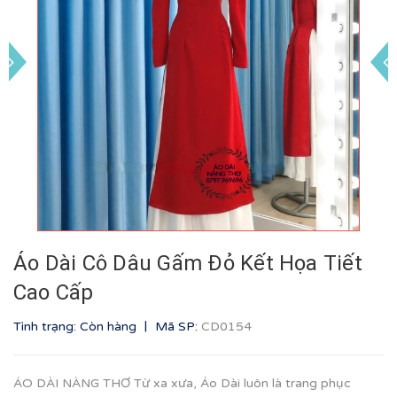
Áo Dài Cô Dâu Gấm Đỏ Kết Họa Tiết
Cao Cấp
|
Tình trạng: Còn hàng
Mã SP:
CD0154
ÁO DÀI NÀNG THƠ Từ xa xưa, Áo Dài luôn là trang phục