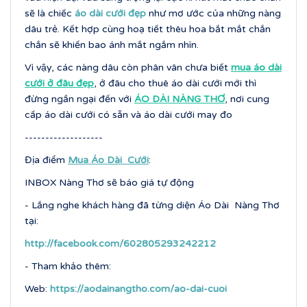
sẽ là chiếc
áo dài cưới đẹp
như mơ ước của những nàng
dâu trẻ. Kết hợp cùng hoạ tiết thêu hoa bắt mắt chắn
chắn sẽ khiến bao ánh mắt ngắm nhìn.
Vì vậy, các nàng dâu còn phân vân chưa biết
mua áo dài
cưới ở đâu đẹp
, ở đâu cho thuê áo dài cưới mới thì
đừng ngần ngại đến với
ÁO DÀI NÀNG THƠ
, nơi cung
cấp áo dài cưới có sẵn và áo dài cưới may đo
-------------------
Địa điểm
Mua Áo Dài Cưới
:
INBOX Nàng Thơ sẽ báo giá tự động
- Lắng nghe khách hàng đã từng diện Áo Dài Nàng Thơ
tại:
http://facebook.com/602805293242212
- Tham khảo thêm:
Web:
https://aodainangtho.com/ao-dai-cuoi