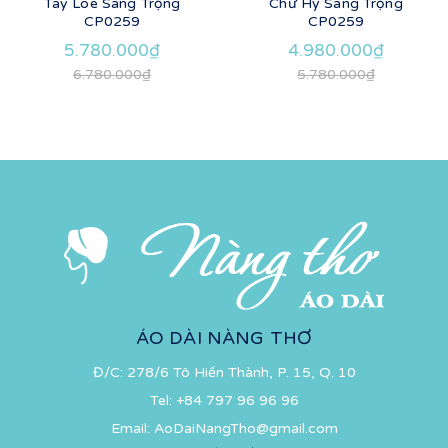
Tay Loe Sang Trọng
Chữ Hỷ Sang Trọng
CP0259
CP0259
5.780.000₫
4.980.000₫
6.780.000₫
5.780.000₫
ÁO DÀI NÀNG THƠ
Đ/C: 278/6 Tô Hiến Thành, P. 15, Q. 10
Tel:
+84 797 96 96 96
Email:
AoDaiNangTho@gmail.com