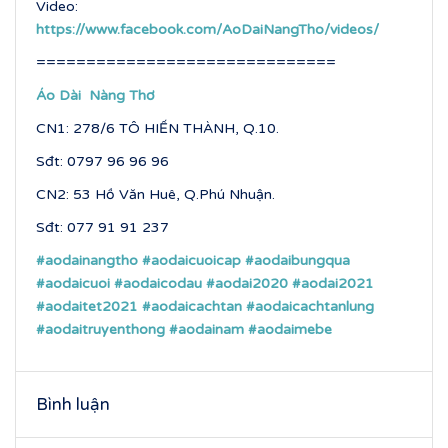
Video:
https://www.facebook.com/AoDaiNangTho/videos/
==============================
Áo Dài Nàng Thơ
CN1: 278/6 TÔ HIẾN THÀNH, Q.10.
Sđt: 0797 96 96 96
CN2: 53 Hồ Văn Huê, Q.Phú Nhuận.
Sđt: 077 91 91 237
#aodainangtho
#aodaicuoicap
#aodaibungqua
#aodaicuoi
#aodaicodau
#aodai2020
#aodai2021
#aodaitet2021
#aodaicachtan
#aodaicachtanlung
#aodaitruyenthong
#aodainam
#aodaimebe
Bình luận