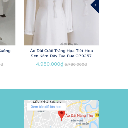
 Suông
Áo Dài Cưới Trắng Họa Tiết Hoa
Áo Dài 
Sen Kèm Dây Tua Rua CP0257
4.980.000₫
4.9
0₫
5.780.000₫