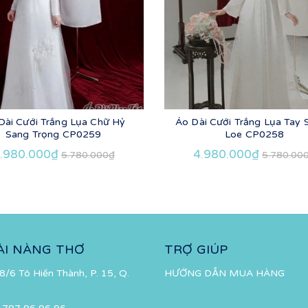
Dài Cưới Trắng Lụa Chữ Hỷ
Áo Dài Cưới Trắng Lụa Tay
Sang Trọng CP0259
Loe CP0258
.980.000₫
4.980.000₫
5.780.000₫
5.780.00
ÀI NÀNG THƠ
TRỢ GIÚP
8/6 Tô Hiến Thành, P. 15, Q.
HƯỚNG DẪN MUA HÀNG