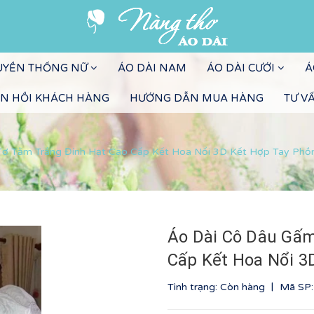
RUYỀN THỐNG NỮ
ÁO DÀI NAM
ÁO DÀI CƯỚI
Á
N HỒI KHÁCH HÀNG
HƯỚNG DẪN MUA HÀNG
TƯ V
ơ Tằm Trắng Đính Hạt Cao Cấp Kết Hoa Nổi 3D Kết Hợp Tay Phồ
Áo Dài Cô Dâu Gấm
Cấp Kết Hoa Nổi 3
|
Tình trạng: Còn hàng
Mã SP