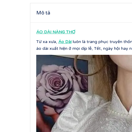
Mô tả
ÁO DÀI NÀNG THƠ
Từ xa xưa,
Áo Dài
luôn là trang phục truyền thố
áo dài xuất hiện ở mọi dịp lễ, Tết, ngày hội hay 