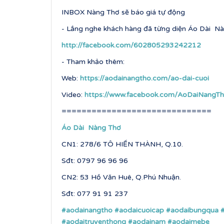
INBOX Nàng Thơ sẽ báo giá tự động
- Lắng nghe khách hàng đã từng diện Áo Dài Nà
http://facebook.com/602805293242212
- Tham khảo thêm:
Web:
https://aodainangtho.com/ao-dai-cuoi
Video:
https://www.facebook.com/AoDaiNangTh
==============================
Áo Dài Nàng Thơ
CN1: 278/6 TÔ HIẾN THÀNH, Q.10.
Sđt: 0797 96 96 96
CN2: 53 Hồ Văn Huê, Q.Phú Nhuận.
Sđt: 077 91 91 237
#aodainangtho
#aodaicuoicap
#aodaibungqua
#aodaitruyenthong
#aodainam
#aodaimebe