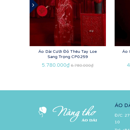
Áo Dài Cưới Đỏ Thêu Tay Loe
Áo 
Sang Trọng CP0259
5.780.000₫
4
6.780.000₫
ÁO D
Đ/C: 27
10