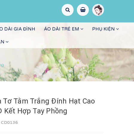
O DÀI GIA ĐÌNH
ÁO DÀI TRẺ EM
PHỤ KIỆN
ẤN
ng
 Tơ Tằm Trắng Đính Hạt Cao
D Kết Hợp Tay Phồng
:
CD0136