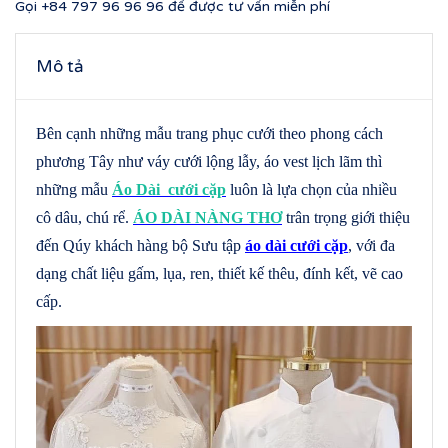
Gọi
+84 797 96 96 96
để được tư vấn miễn phí
Mô tả
Bên cạnh những mẫu trang phục cưới theo phong cách
phương Tây như váy cưới lộng lẫy, áo vest lịch lãm thì
những mẫu
Áo Dài cưới cặp
luôn là lựa chọn của nhiều
cô dâu, chú rể.
ÁO DÀI NÀNG THƠ
trân trọng giới thiệu
đến Qúy khách hàng bộ Sưu tập
áo dài cưới cặp
, với đa
dạng chất liệu gấm, lụa, ren, thiết kế thêu, đính kết, vẽ cao
cấp.