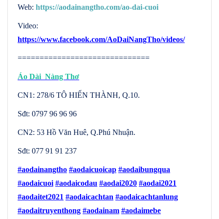
Web:
https://aodainangtho.com/ao-dai-cuoi
Video:
https://www.facebook.com/AoDaiNangTho/videos/
==============================
Áo Dài Nàng Thơ
CN1: 278/6 TÔ HIẾN THÀNH, Q.10.
Sđt: 0797 96 96 96
CN2: 53 Hồ Văn Huê, Q.Phú Nhuận.
Sđt: 077 91 91 237
#aodainangtho
#aodaicuoicap
#aodaibungqua
#aodaicuoi
#aodaicodau
#aodai2020
#aodai2021
#aodaitet2021
#aodaicachtan
#aodaicachtanlung
#aodaitruyenthong
#aodainam
#aodaimebe