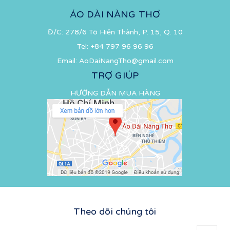
ÁO DÀI NÀNG THƠ
Đ/C: 278/6 Tô Hiến Thành, P. 15, Q. 10
Tel:
+84 797 96 96 96
Email:
AoDaiNangTho@gmail.com
TRỢ GIÚP
HƯỚNG DẪN MUA HÀNG
Theo dõi chúng tôi