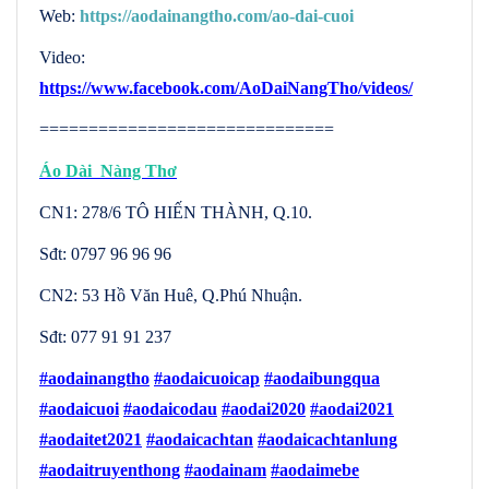
Web:
https://aodainangtho.com/ao-dai-cuoi
Video:
https://www.facebook.com/AoDaiNangTho/videos/
==============================
Áo Dài Nàng Thơ
CN1: 278/6 TÔ HIẾN THÀNH, Q.10.
Sđt: 0797 96 96 96
CN2: 53 Hồ Văn Huê, Q.Phú Nhuận.
Sđt: 077 91 91 237
#aodainangtho
#aodaicuoicap
#aodaibungqua
#aodaicuoi
#aodaicodau
#aodai2020
#aodai2021
#aodaitet2021
#aodaicachtan
#aodaicachtanlung
#aodaitruyenthong
#aodainam
#aodaimebe