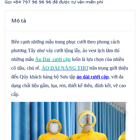
Gọi
+84 797 96 96 96
để được tư vấn miễn phí
Mô tả
Bên cạnh những mẫu trang phục cưới theo phong cách
phương Tây như váy cưới lộng lẫy, áo vest lịch lãm thì
những mẫu
Áo Dài cưới cặp
luôn là lựa chọn của nhiều
cô dâu, chú rể.
ÁO DÀI NÀNG THƠ
trân trọng giới thiệu
đến Qúy khách hàng bộ Sưu tập
áo dài cưới cặp
, với đa
dạng chất liệu gấm, lụa, ren, thiết kế thêu, đính kết, vẽ cao
cấp.