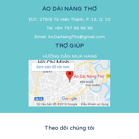
ÁO DÀI NÀNG THƠ
Đ/C: 278/6 Tô Hiến Thành, P. 15, Q. 10
Tel:
+84 797 96 96 96
Email:
AoDaiNangTho@gmail.com
TRỢ GIÚP
HƯỚNG DẪN MUA HÀNG
Theo dõi chúng tôi