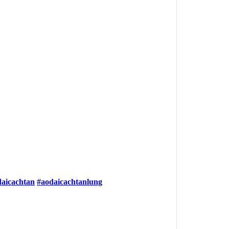
daicachtan
#aodaicachtanlung