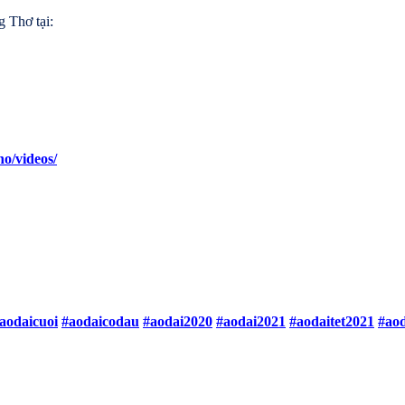
 Thơ tại:
o/videos/
aodaicuoi
#aodaicodau
#aodai2020
#aodai2021
#aodaitet2021
#ao