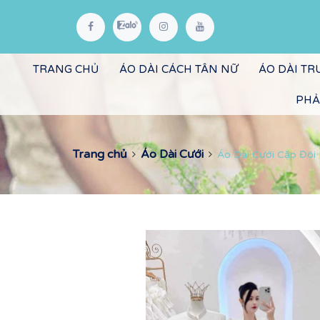
TRANG CHỦ
ÁO DÀI CÁCH TÂN NỮ
ÁO DÀI T
PHẢ
Trang chủ
Áo Dài Cưới
Áo Dài Cưới Cặp Đôi 