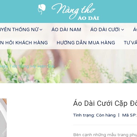
RUYỀN THỐNG NỮ
ÁO DÀI NAM
ÁO DÀI CƯỚI
Á
N HỒI KHÁCH HÀNG
HƯỚNG DẪN MUA HÀNG
TƯ V
Họa Tiết Song Hỷ Hiện Đại
Áo Dài Cưới Cặp Đô
|
Tình trạng: Còn hàng
Mã SP
Bên cạnh những mẫu trang phụ