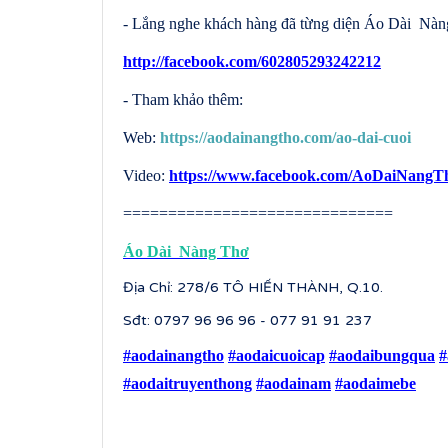
- Lắng nghe khách hàng đã từng diện Áo Dài Nàng
http://facebook.com/602805293242212
- Tham khảo thêm:
Web:
https://aodainangtho.com/ao-dai-cuoi
Video:
https://www.facebook.com/AoDaiNangTh
==============================
Áo Dài Nàng Thơ
Địa Chỉ: 278/6 TÔ HIẾN THÀNH, Q.10.
Sđt: 0797 96 96 96 - 077 91 91 237
#aodainangtho
#aodaicuoicap
#aodaibungqua
#
#aodaitruyenthong
#aodainam
#aodaimebe