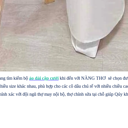
ang tìm kiếm bộ
áo dài cặp cưới
khi đến với NÀNG THƠ sẽ chọn được 
u size khác nhau, phù hợp cho các cô dâu chú rể với nhiều chiều
hính xác với đội ngũ thợ may nội bộ, thợ chỉnh sửa tại chỗ giúp Qúy 