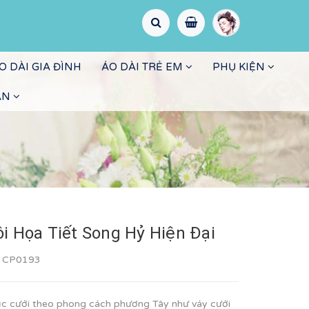
O DÀI GIA ĐÌNH
ÁO DÀI TRẺ EM
PHỤ KIỆN
ẤN
i Họa Tiết Song Hỷ Hiện Đại
:
CP0193
c cưới theo phong cách phương Tây như váy cưới