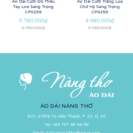
Áo Dài Cưới Đỏ Thêu
Áo Dài Cưới Trắng Lụa
Tay Loe Sang Trọng
Chữ Hỷ Sang Trọng
CP0259
CP0259
5.780.000₫
4.980.000₫
6.780.000₫
5.780.000₫
ÁO DÀI NÀNG THƠ
Đ/C: 278/6 Tô Hiến Thành, P. 15, Q. 10
Tel:
+84 797 96 96 96
Email:
AoDaiNangTho@gmail.com