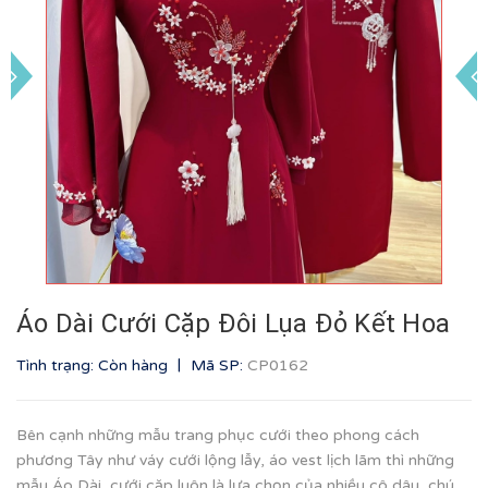
Áo Dài Cưới Cặp Đôi Lụa Đỏ Kết Hoa
|
Tình trạng: Còn hàng
Mã SP:
CP0162
Bên cạnh những mẫu trang phục cưới theo phong cách
phương Tây như váy cưới lộng lẫy, áo vest lịch lãm thì những
mẫu Áo Dài cưới cặp luôn là lựa chọn của nhiều cô dâu, chú