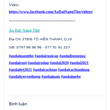
Video:
https://www.facebook.com/AoDaiNangTho/videos/
==============================
Áo Dài Nàng Thơ
Địa Chỉ: 278/6 TÔ HIẾN THÀNH, Q.10.
Sđt: 0797 96 96 96 - 077 91 91 237
#aodainangtho
#aodaicuoicap
#aodaibungqua
#aodaicuoi
#aodaicodau
#aodai2020
#aodai2021
#aodaitet2021
#aodaicachtan
#aodaicachtanlung
#aodaitruyenthong
#aodainam
#aodaimebe
Bình luận