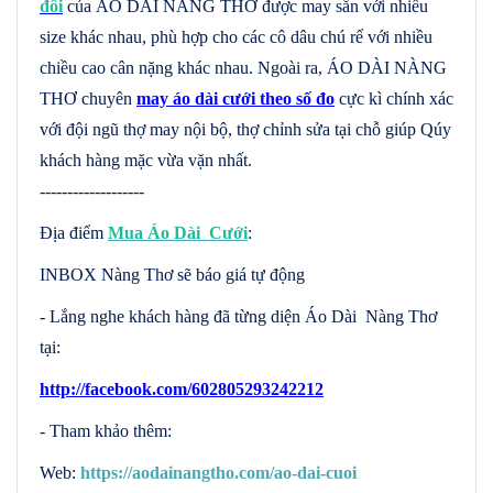
đôi
của ÁO DÀI NÀNG THƠ được may sẵn với nhiều
size khác nhau, phù hợp cho các cô dâu chú rể với nhiều
chiều cao cân nặng khác nhau. Ngoài ra, ÁO DÀI NÀNG
THƠ chuyên
may áo dài cưới theo số đo
cực kì chính xác
với đội ngũ thợ may nội bộ, thợ chỉnh sửa tại chỗ giúp Qúy
khách hàng mặc vừa vặn nhất.
-------------------
Địa điểm
Mua Áo Dài Cưới
:
INBOX Nàng Thơ sẽ báo giá tự động
- Lắng nghe khách hàng đã từng diện Áo Dài Nàng Thơ
tại:
http://facebook.com/602805293242212
- Tham khảo thêm:
Web:
https://aodainangtho.com/ao-dai-cuoi