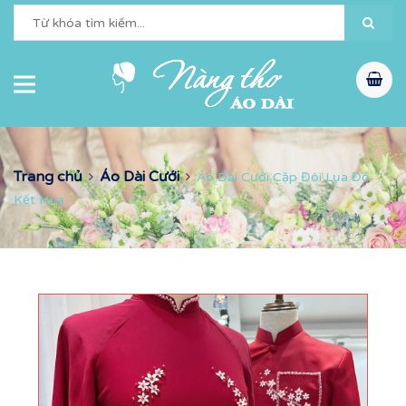
Trang chủ
Áo Dài Cưới
Áo Dài Cưới Cặp Đôi Lụa Đỏ
Kết Hoa