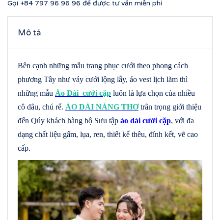
Gọi
+84 797 96 96 96
để được tư vấn miễn phí
Mô tả
Bên cạnh những mẫu trang phục cưới theo phong cách
phương Tây như váy cưới lộng lẫy, áo vest lịch lãm thì
những mẫu
Áo Dài cưới cặp
luôn là lựa chọn của nhiều
cô dâu, chú rể.
ÁO DÀI NÀNG THƠ
trân trọng giới thiệu
đến Qúy khách hàng bộ Sưu tập
áo dài cưới cặp
, với đa
dạng chất liệu gấm, lụa, ren, thiết kế thêu, đính kết, vẽ cao
cấp.