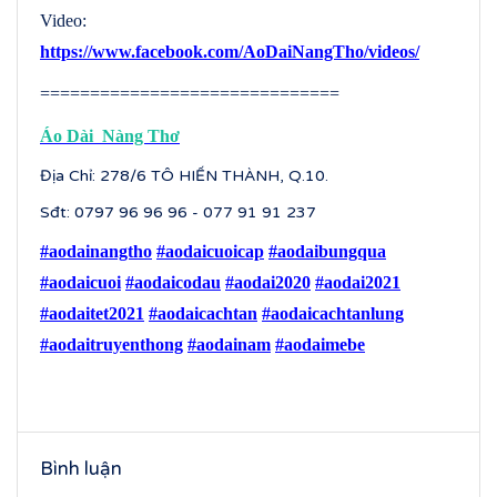
Video:
https://www.facebook.com/AoDaiNangTho/videos/
==============================
Áo Dài Nàng Thơ
Địa Chỉ: 278/6 TÔ HIẾN THÀNH, Q.10.
Sđt: 0797 96 96 96 - 077 91 91 237
#aodainangtho
#aodaicuoicap
#aodaibungqua
#aodaicuoi
#aodaicodau
#aodai2020
#aodai2021
#aodaitet2021
#aodaicachtan
#aodaicachtanlung
#aodaitruyenthong
#aodainam
#aodaimebe
Bình luận