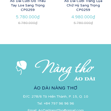
Áo Dài Cưới Đỏ Thêu
Áo Dài Cưới Trắng Lụa
Tay Loe Sang Trọng
Chữ Hỷ Sang Trọng
CP0259
CP0259
5.780.000₫
4.980.000₫
6.780.000₫
5.780.000₫
ÁO DÀI NÀNG THƠ
Đ/C: 278/6 Tô Hiến Thành, P. 15, Q. 10
Tel:
+84 797 96 96 96
Email:
AoDaiNangTho@gmail.com