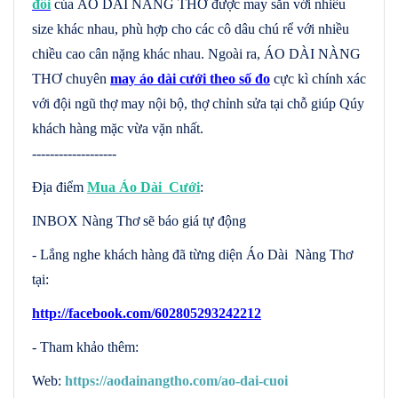
đôi
của ÁO DÀI NÀNG THƠ được may sẵn với nhiều
size khác nhau, phù hợp cho các cô dâu chú rể với nhiều
chiều cao cân nặng khác nhau. Ngoài ra, ÁO DÀI NÀNG
THƠ chuyên
may áo dài cưới theo số đo
cực kì chính xác
với đội ngũ thợ may nội bộ, thợ chỉnh sửa tại chỗ giúp Qúy
khách hàng mặc vừa vặn nhất.
-------------------
Địa điểm
Mua Áo Dài Cưới
:
INBOX Nàng Thơ sẽ báo giá tự động
- Lắng nghe khách hàng đã từng diện Áo Dài Nàng Thơ
tại:
http://facebook.com/602805293242212
- Tham khảo thêm:
Web:
https://aodainangtho.com/ao-dai-cuoi