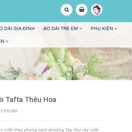
O DÀI GIA ĐÌNH
ÁO DÀI TRẺ EM
PHỤ KIỆN
ẤN
ôi Tafta Thêu Hoa
:
CP0160
c cưới theo phong cách phương Tây như váy cưới