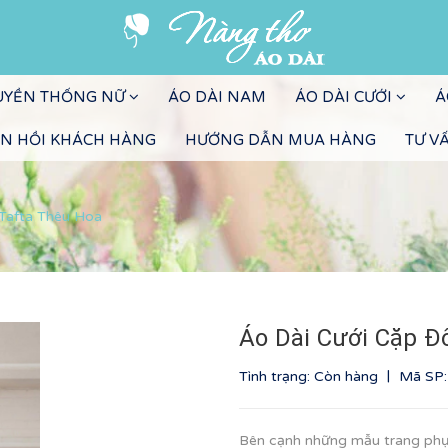
RUYỀN THỐNG NỮ
ÁO DÀI NAM
ÁO DÀI CƯỚI
Á
N HỒI KHÁCH HÀNG
HƯỚNG DẪN MUA HÀNG
TƯ V
 Tafta Thêu Hoa
Áo Dài Cưới Cặp Đ
|
Tình trạng: Còn hàng
Mã SP
Bên cạnh những mẫu trang phụ