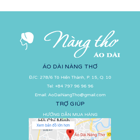
ÁO DÀI NÀNG THƠ
Đ/C: 278/6 Tô Hiến Thành, P. 15, Q. 10
Tel:
+84 797 96 96 96
Email:
AoDaiNangTho@gmail.com
TRỢ GIÚP
HƯỚNG DẪN MUA HÀNG