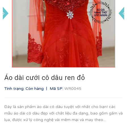
Áo dài cưới cô dâu ren đỏ
|
Tình trạng: Còn hàng
Mã SP:
WR0045
Đây là sản phẩm áo dài cô dâu tuyệt vời nhất cho bạn! các
mẫu áo dài cô dâu đẹp với chất liệu đa dạng, bao gồm gấm và
lụa, được xử lý công nghệ vải mềm mại và may theo...