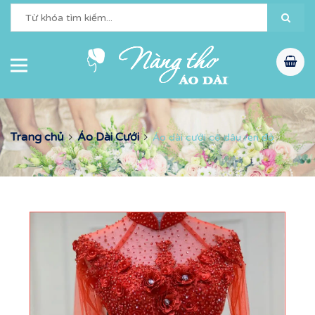
Trang chủ
Áo Dài Cưới
Áo dài cưới cô dâu ren đỏ