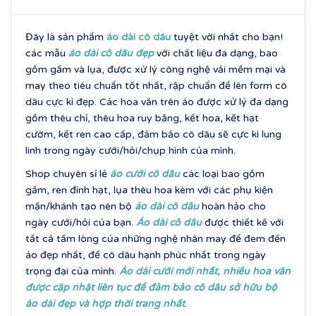
Đây là sản phẩm
áo dài cô dâu
tuyệt vời nhất cho bạn!
các mẫu
áo dài cô dâu đẹp
với chất liệu đa dạng, bao
gồm gấm và lụa, được xử lý công nghệ vải mềm mại và
may theo tiêu chuẩn tốt nhất, rập chuẩn để lên form cô
dâu cực kì đẹp. Các hoa văn trên áo được xử lý đa dạng
gồm thêu chỉ, thêu hoa ruy băng, kết hoa, kết hạt
cườm, kết ren cao cấp, đảm bảo cô dâu sẽ cực kì lung
linh trong ngày cưới/hỏi/chụp hình của mình.
Shop chuyên sỉ lẻ
áo cưới cô dâu
các loại bao gồm
gấm, ren đính hạt, lụa thêu hoa kèm với các phụ kiện
mấn/khánh tạo nên bộ
áo dài cô dâu
hoàn hảo cho
ngày cưới/hỏi của bạn.
Áo dài cô dâu
được thiết kế với
tất cả tấm lòng của những nghệ nhân may để đem đến
áo đẹp nhất, để cô dâu hạnh phúc nhất trong ngày
trọng đại của mình.
Áo dài cưới mới nhất, nhi
ều hoa văn
được cập nhật liên tục để đảm bảo cô dâu sở hữu bộ
áo dài đẹp và hợp thời trang nhấ
t
.