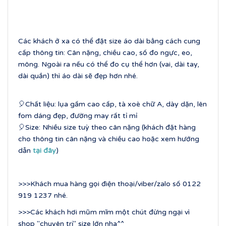
Các khách ở xa có thể đặt size áo dài bằng cách cung
cấp thông tin: Cân nặng, chiều cao, số đo ngực, eo,
mông. Ngoài ra nếu có thể đo cụ thể hơn (vai, dài tay,
dài quần) thì áo dài sẽ đẹp hơn nhé.
🎈Chất liệu: lụa gấm cao cấp, tà xoè chữ A, dày dặn, lên
fom dáng đẹp, đường may rất tỉ mỉ
🎈Size: Nhiều size tuỳ theo cân nặng (khách đặt hàng
cho thông tin cân nặng và chiều cao hoặc xem hướng
dẫn
tại đây
)
>>>Khách mua hàng gọi điện thoại/viber/zalo số 0122
919 1237 nhé.
>>>Các khách hơi mũm mĩm một chút đừng ngại vì
shop "chuyên trị" size lớn nha^^