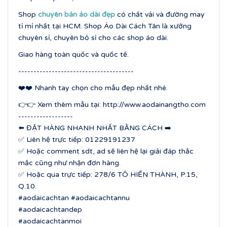
Shop
chuyên bán áo dài đẹp
có chất vải và đường may
tỉ mỉ nhất tại HCM. Shop Áo Dài Cách Tân là xưởng
chuyên sỉ, chuyên bỏ sỉ cho các shop áo dài.
Giao hàng toàn quốc và quốc tế.
--------------------------------------
❤️❤️ Nhanh tay chọn cho mẫu đẹp nhất nhé.
👉👉 Xem thêm mẫu tại: http://www.aodainangtho.com
------------------
⬅️ ĐẶT HÀNG NHANH NHẤT BẰNG CÁCH ➡️
✅ Liên hệ trực tiếp: 01229191237
✅ Hoặc comment sdt, ad sẽ liên hệ lại giải đáp thắc
mắc cũng như nhận đơn hàng.
✅ Hoặc qua trực tiếp: 278/6 TÔ HIẾN THÀNH, P.15,
Q.10.
#aodaicachtan #aodaicachtannu
#aodaicachtandep
#aodaicachtanmoi