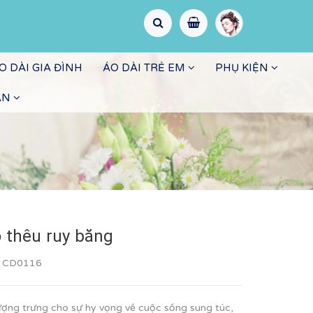
O DÀI GIA ĐÌNH
ÁO DÀI TRẺ EM
PHỤ KIỆN
ẤN
ỏ thêu ruy băng
:
CD0116
ượng trưng cho sự hy vọng về cuộc sống sung túc,