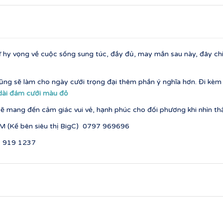
 hy vọng về cuộc sống sung túc, đầy đủ, may mắn sau này, đây c
ng sẽ làm cho ngày cưới trọng đại thêm phần ý nghĩa hơn. Đi kèm 
dài đám cưới màu đỏ
ẽ mang đến cảm giác vui vẻ, hạnh phúc cho đối phương khi nhìn th
M (Kế bên siêu thị BigC) 0797 969696
7 919 1237