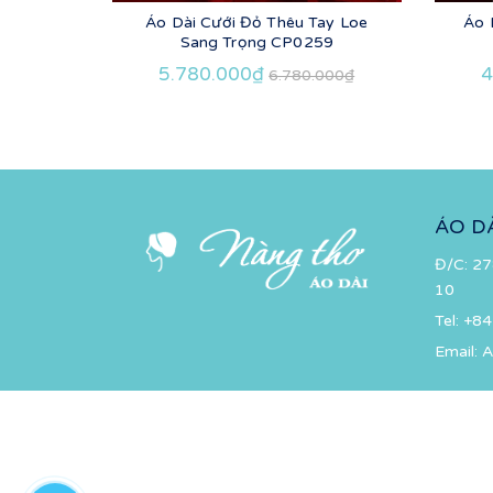
Áo Dài Cưới Đỏ Thêu Tay Loe
Áo 
Sang Trọng CP0259
5.780.000₫
4
6.780.000₫
ÁO D
Đ/C: 27
10
Tel:
+84
Email:
A