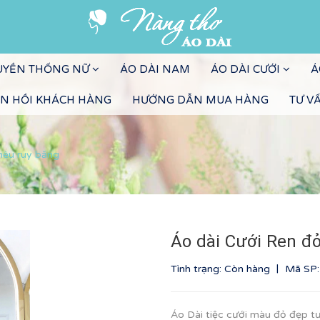
RUYỀN THỐNG NỮ
ÁO DÀI NAM
ÁO DÀI CƯỚI
Á
N HỒI KHÁCH HÀNG
HƯỚNG DẪN MUA HÀNG
TƯ V
hêu ruy băng
Áo dài Cưới Ren đ
|
Tình trạng: Còn hàng
Mã SP
Áo Dài tiệc cưới màu đỏ đẹp t