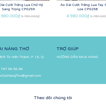
Dài Cưới Trắng Lụa Chữ Hỷ
Áo Dài Cưới Trắng Lụa Tay
Sang Trọng CP0259
Loe CP0258
.980.000₫
4.980.000₫
5.780.000₫
5.780.00
ÀI NÀNG THƠ
TRỢ GIÚP
8/6 Tô Hiến Thành, P. 15, Q.
HƯỚNG DẪN MUA HÀNG
 797 96 96 96
oDaiNangTho@gmail.com
Theo dõi chúng tôi