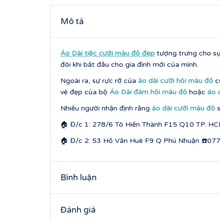
Mô tả
Áo Dài tiệc cưới màu đỏ đẹp
tượng trưng cho sự
đôi khi bắt đầu cho gia đình mới của mình.
Ngoài ra, sự rực rỡ của
áo dài cưới hỏi màu đỏ
cũ
vẻ đẹp của bộ
Áo Dài đám hỏi màu đỏ
hoặc
áo 
Nhiều người nhận định rằng
áo dài cưới màu đỏ
s
🏠 Đ/c 1: 278/6 Tô Hiến Thành F15 Q10 TP. HC
🏠 Đ/c 2: 53 Hồ Văn Huê F9 Q Phú Nhuận ☎️07
Bình luận
Đánh giá