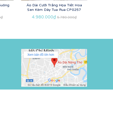
 Suông
Áo Dài Cưới Trắng Họa Tiết Hoa
Áo Dài 
Sen Kèm Dây Tua Rua CP0257
4.980.000₫
4.9
0₫
5.780.000₫