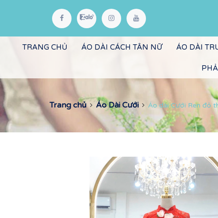
TRANG CHỦ
ÁO DÀI CÁCH TÂN NỮ
ÁO DÀI T
PHẢ
Trang chủ
Áo Dài Cưới
Áo dài Cưới Ren đỏ t