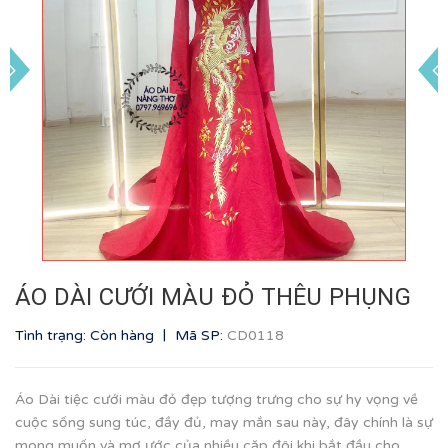
ÁO DÀI CƯỚI MÀU ĐỎ THÊU PHỤNG
|
Tình trạng: Còn hàng
Mã SP:
CD0118
Áo Dài tiệc cưới màu đỏ đẹp tượng trưng cho sự hy vọng về
cuộc sống sung túc, đầy đủ, may mắn sau này, đây chính là sự
mong muốn và mơ ước của nhiều cặp đôi khi bắt đầu cho...