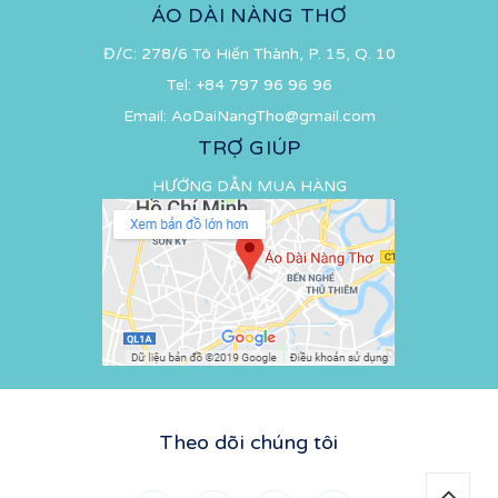
ÁO DÀI NÀNG THƠ
Đ/C: 278/6 Tô Hiến Thành, P. 15, Q. 10
Tel:
+84 797 96 96 96
Email:
AoDaiNangTho@gmail.com
TRỢ GIÚP
HƯỚNG DẪN MUA HÀNG
Theo dõi chúng tôi