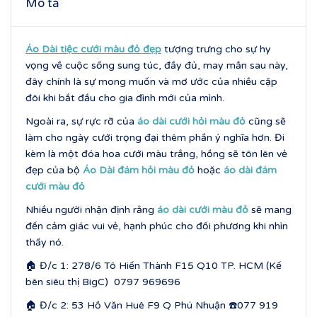
Mô tả
Áo Dài tiệc cưới màu đỏ đẹp
tượng trưng cho sự hy
vọng về cuộc sống sung túc, đầy đủ, may mắn sau này,
đây chính là sự mong muốn và mơ ước của nhiều cặp
đôi khi bắt đầu cho gia đình mới của mình.
Ngoài ra, sự rực rỡ của
áo dài cưới hỏi màu đỏ
cũng sẽ
làm cho ngày cưới trọng đại thêm phần ý nghĩa hơn. Đi
kèm là một đóa hoa cưới màu trắng, hồng sẽ tôn lên vẻ
đẹp của bộ
Áo Dài đám hỏi màu đỏ
hoặc
áo dài đám
cưới màu đỏ
Nhiều người nhận định rằng
áo dài cưới màu đỏ
sẽ mang
đến cảm giác vui vẻ, hạnh phúc cho đối phương khi nhìn
thấy nó.
🏠 Đ/c 1: 278/6 Tô Hiến Thành F15 Q10 TP. HCM (Kế
bên siêu thị BigC) 0797 969696
🏠 Đ/c 2: 53 Hồ Văn Huê F9 Q Phú Nhuận ☎️077 919