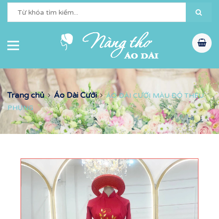
Trang chủ
Áo Dài Cưới
ÁO DÀI CƯỚI MÀU ĐỎ THÊU
PHỤNG