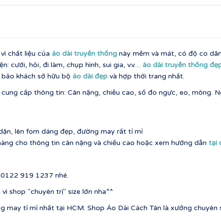
ì chất liệu của
áo dài truyền thống
này mềm và mát, có độ co dãn, 
n: cưới, hỏi, đi làm, chụp hình, sui gia, v.v…
áo dài truyền thống đẹ
m bảo khách sở hữu bộ
áo dài đẹp
và hợp thời trang nhất.
cung cấp thông tin: Cân nặng, chiều cao, số đo ngực, eo, mông. Ngo
 dặn, lên fom dáng đẹp, đường may rất tỉ mỉ
t hàng cho thông tin cân nặng và chiều cao hoặc xem hướng dẫn
tại
ố 0122 919 1237 nhé.
 shop "chuyên trị" size lớn nha^^
g may tỉ mỉ nhất tại HCM. Shop Áo Dài Cách Tân là xưởng chuyên s