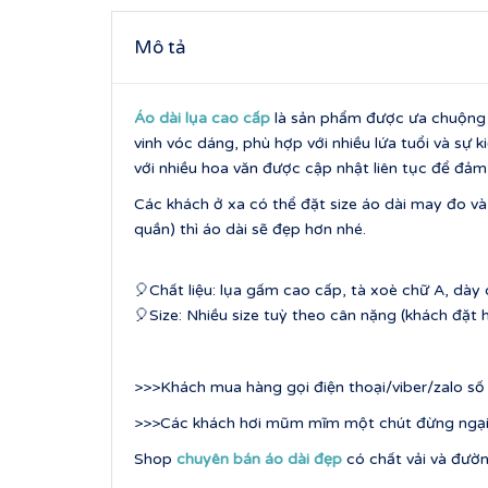
Mô tả
Áo dài lụa cao cấp
là sản phẩm được ưa chuộng v
vinh vóc dáng, phù hợp với nhiều lứa tuổi và sự kiệ
với nhiều hoa văn được cập nhật liên tục để đả
Các khách ở xa có thể đặt size áo dài may đo và 
quần) thì áo dài sẽ đẹp hơn nhé.
🎈Chất liệu: lụa gấm cao cấp, tà xoè chữ A, dày
🎈Size: Nhiều size tuỳ theo cân nặng (khách đặ
>>>Khách mua hàng gọi điện thoại/viber/zalo s
>>>Các khách hơi mũm mĩm một chút đừng ngại vì
Shop
chuyên bán áo dài đẹp
có chất vải và đườn