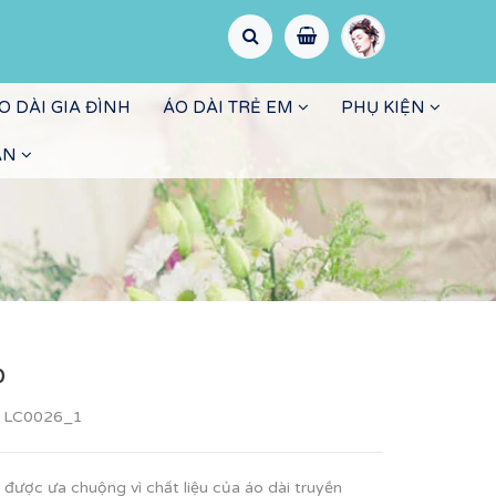
O DÀI GIA ĐÌNH
ÁO DÀI TRẺ EM
PHỤ KIỆN
ẤN
p
:
LC0026_1
 được ưa chuộng vì chất liệu của áo dài truyền