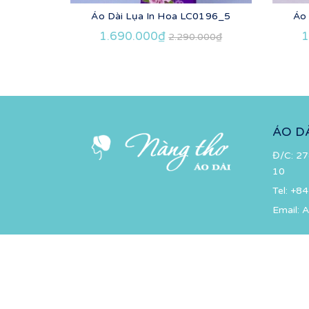
Áo Dài Lụa In Hoa LC0196_5
Áo
1.690.000₫
1
2.290.000₫
ÁO D
Đ/C: 27
10
Tel:
+84
Email:
A