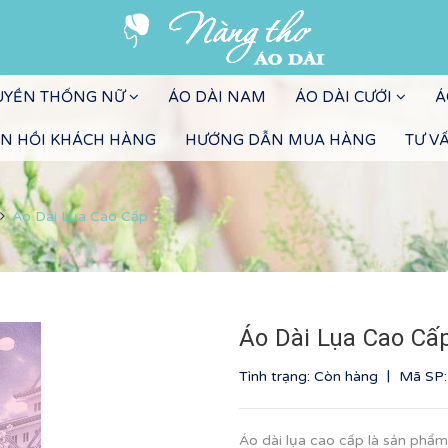
RUYỀN THỐNG NỮ
ÁO DÀI NAM
ÁO DÀI CƯỚI
Á
N HỒI KHÁCH HÀNG
HƯỚNG DẪN MUA HÀNG
TƯ V
Áo Dài Lụa Cao Cấp
Áo Dài Lụa Cao Cấ
|
Tình trạng: Còn hàng
Mã SP
Áo dài lụa cao cấp là sản phẩm