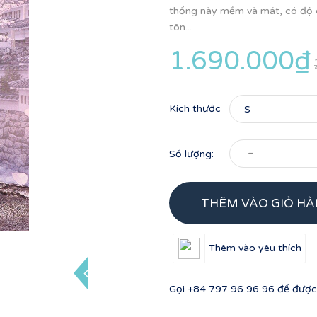
thống này mềm và mát, có độ co
tôn...
1.690.000₫
Kích thước
-
Số lượng:
THÊM VÀO GIỎ H
Thêm vào yêu thích
Gọi
+84 797 96 96 96
để được 