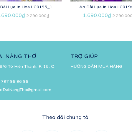
 Dài Lụa In Hoa LC0195_1
Áo Dài Lụa In Hoa LC019
.690.000₫
1.690.000₫
2.290.000₫
2.290.00
ÀI NÀNG THƠ
TRỢ GIÚP
8/6 Tô Hiến Thành, P. 15, Q.
HƯỚNG DẪN MUA HÀNG
 797 96 96 96
oDaiNangTho@gmail.com
Theo dõi chúng tôi