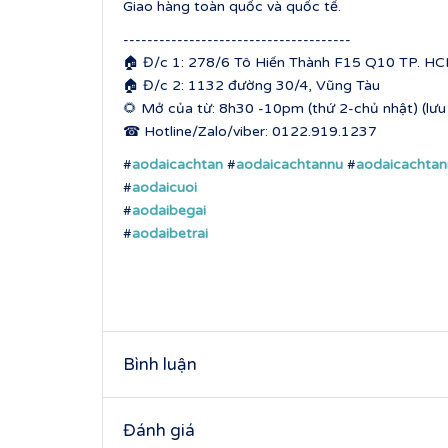
Giao hàng toàn quốc và quốc tế.
--------------------------------------
🏠 Đ/c 1: 278/6 Tô Hiến Thành F15 Q10 TP. HCM
🏠 Đ/c 2: 1132 đường 30/4, Vũng Tàu
🌻 Mở của từ: 8h30 -10pm (thứ 2-chủ nhật) (lưu ý
☎ Hotline/Zalo/viber: 0122.919.1237
#
aodaicachtan
#
aodaicachtannu
#
aodaicachta
#
aodaicuoi
#
aodaibegai
#
aodaibetrai
Bình luận
Đánh giá