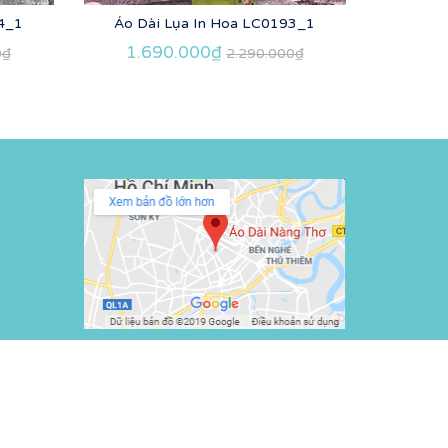
4_1
Áo Dài Lụa In Hoa LC0193_1
Áo Dà
1.690.000₫
1.6
0₫
2.290.000₫