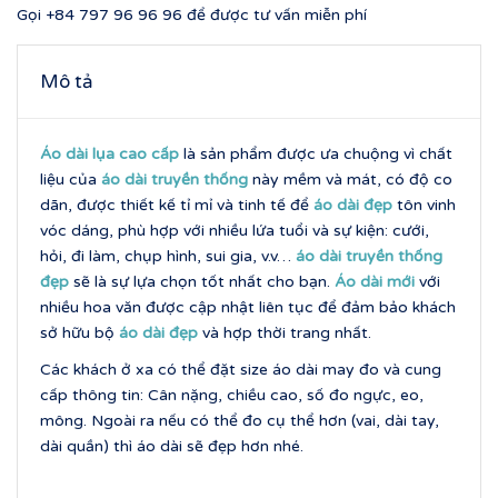
Gọi
+84 797 96 96 96
để được tư vấn miễn phí
Mô tả
Áo dài lụa cao cấp
là sản phẩm được ưa chuộng vì chất
liệu của
áo dài truyền thống
này mềm và mát, có độ co
dãn, được thiết kế tỉ mỉ và tinh tế để
áo dài đẹp
tôn vinh
vóc dáng, phù hợp với nhiều lứa tuổi và sự kiện: cưới,
hỏi, đi làm, chụp hình, sui gia, v.v…
áo dài truyền thống
đẹp
sẽ là sự lựa chọn tốt nhất cho bạn.
Áo dài mới
với
nhiều hoa văn được cập nhật liên tục để đảm bảo khách
sở hữu bộ
áo dài đẹp
và hợp thời trang nhất.
Các khách ở xa có thể đặt size áo dài may đo và cung
cấp thông tin: Cân nặng, chiều cao, số đo ngực, eo,
mông. Ngoài ra nếu có thể đo cụ thể hơn (vai, dài tay,
dài quần) thì áo dài sẽ đẹp hơn nhé.