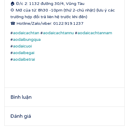
🏠 Đ/c 2: 1132 đường 30/4, Vũng Tàu
🌻 Mở của từ: 8h30 -10pm (thứ 2-chủ nhật) (lưu ý các
trường hợp đổi trả liên hệ trước khi đến)
☎ Hotline/Zalo/viber: 0122.919.1237
#
aodaicachtan
#
aodaicachtannu
#
aodaicachtannam
#
aodaibungqua
#
aodaicuoi
#
aodaibegai
#
aodaibetrai
Bình luận
Đánh giá