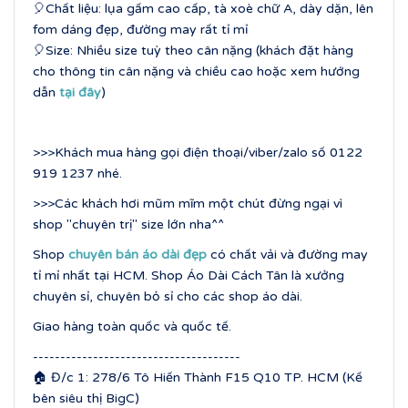
🎈Chất liệu: lụa gấm cao cấp, tà xoè chữ A, dày dặn, lên
fom dáng đẹp, đường may rất tỉ mỉ
🎈Size: Nhiều size tuỳ theo cân nặng (khách đặt hàng
cho thông tin cân nặng và chiều cao hoặc xem hướng
dẫn
tại đây
)
>>>Khách mua hàng gọi điện thoại/viber/zalo số 0122
919 1237 nhé.
>>>Các khách hơi mũm mĩm một chút đừng ngại vì
shop "chuyên trị" size lớn nha^^
Shop
chuyên bán áo dài đẹp
có chất vải và đường may
tỉ mỉ nhất tại HCM. Shop Áo Dài Cách Tân là xưởng
chuyên sỉ, chuyên bỏ sỉ cho các shop áo dài.
Giao hàng toàn quốc và quốc tế.
--------------------------------------
🏠 Đ/c 1: 278/6 Tô Hiến Thành F15 Q10 TP. HCM (Kế
bên siêu thị BigC)