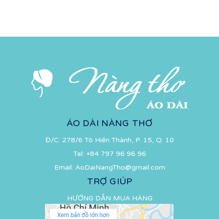
ÁO DÀI NÀNG THƠ
Đ/C: 278/6 Tô Hiến Thành, P. 15, Q. 10
Tel:
+84 797 96 96 96
Email:
AoDaiNangTho@gmail.com
TRỢ GIÚP
HƯỚNG DẪN MUA HÀNG