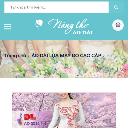
Trang chủ
ÁO DÀI LỤA MAY ĐO CAO CẤP
Áo Dài
Lụa Cao Cấp