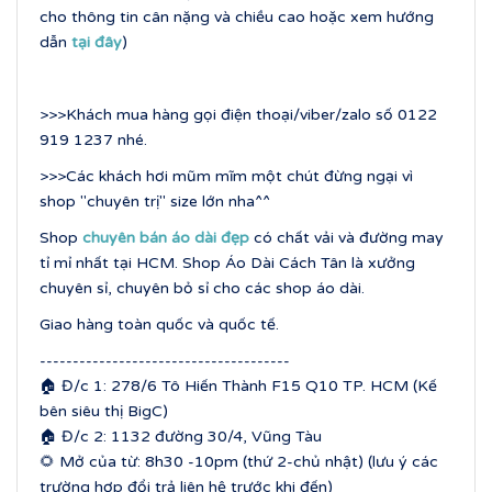
cho thông tin cân nặng và chiều cao hoặc xem hướng
dẫn
tại đây
)
>>>Khách mua hàng gọi điện thoại/viber/zalo số 0122
919 1237 nhé.
>>>Các khách hơi mũm mĩm một chút đừng ngại vì
shop "chuyên trị" size lớn nha^^
Shop
chuyên bán áo dài đẹp
có chất vải và đường may
tỉ mỉ nhất tại HCM. Shop Áo Dài Cách Tân là xưởng
chuyên sỉ, chuyên bỏ sỉ cho các shop áo dài.
Giao hàng toàn quốc và quốc tế.
--------------------------------------
🏠 Đ/c 1: 278/6 Tô Hiến Thành F15 Q10 TP. HCM (Kế
bên siêu thị BigC)
🏠 Đ/c 2: 1132 đường 30/4, Vũng Tàu
🌻 Mở của từ: 8h30 -10pm (thứ 2-chủ nhật) (lưu ý các
trường hợp đổi trả liên hệ trước khi đến)