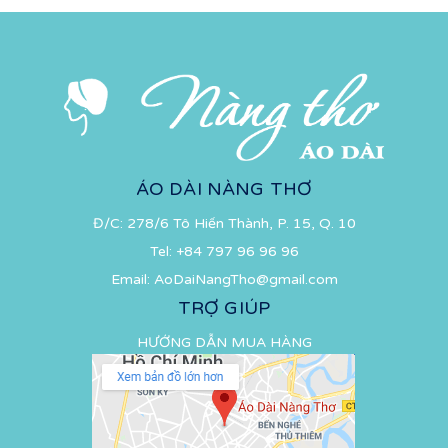
ÁO DÀI NÀNG THƠ
Đ/C: 278/6 Tô Hiến Thành, P. 15, Q. 10
Tel:
+84 797 96 96 96
Email:
AoDaiNangTho@gmail.com
TRỢ GIÚP
HƯỚNG DẪN MUA HÀNG