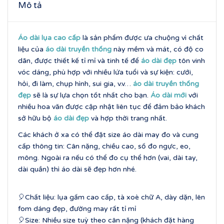
Mô tả
Áo dài lụa cao cấp
là sản phẩm được ưa chuộng vì chất
liệu của
áo dài truyền thống
này mềm và mát, có độ co
dãn, được thiết kế tỉ mỉ và tinh tế để
áo dài đẹp
tôn vinh
vóc dáng, phù hợp với nhiều lứa tuổi và sự kiện: cưới,
hỏi, đi làm, chụp hình, sui gia, v.v…
áo dài truyền thống
đẹp
sẽ là sự lựa chọn tốt nhất cho bạn.
Áo dài mới
với
nhiều hoa văn được cập nhật liên tục để đảm bảo khách
sở hữu bộ
áo dài đẹp
và hợp thời trang nhất.
Các khách ở xa có thể đặt size áo dài may đo và cung
cấp thông tin: Cân nặng, chiều cao, số đo ngực, eo,
mông. Ngoài ra nếu có thể đo cụ thể hơn (vai, dài tay,
dài quần) thì áo dài sẽ đẹp hơn nhé.
🎈Chất liệu: lụa gấm cao cấp, tà xoè chữ A, dày dặn, lên
fom dáng đẹp, đường may rất tỉ mỉ
🎈Size: Nhiều size tuỳ theo cân nặng (khách đặt hàng