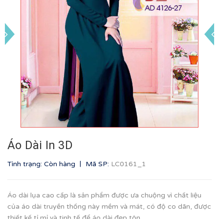
Áo Dài In 3D
|
Tình trạng: Còn hàng
Mã SP:
LC0161_1
Áo dài lụa cao cấp là sản phẩm được ưa chuộng vì chất liệu
của áo dài truyền thống này mềm và mát, có độ co dãn, được
thiết kế tỉ mỉ và tinh tế để áo dài đẹp tôn...