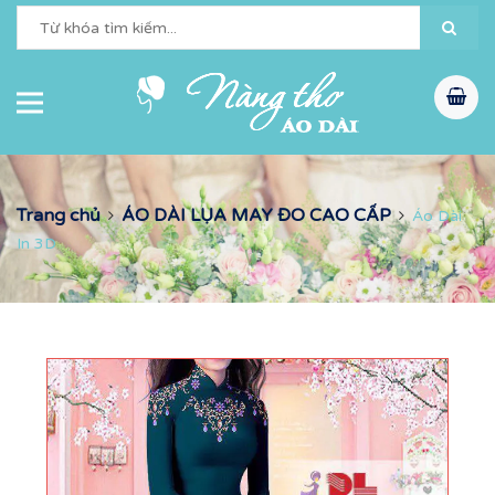
Trang chủ
ÁO DÀI LỤA MAY ĐO CAO CẤP
Áo Dài
In 3D