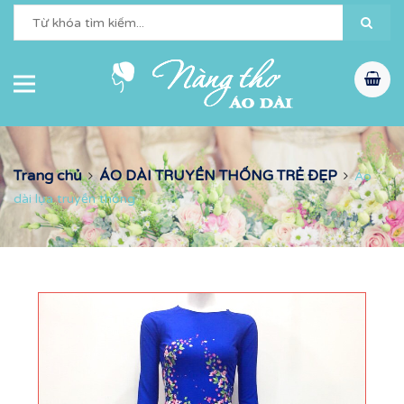
Trang chủ
ÁO DÀI TRUYỀN THỐNG TRẺ ĐẸP
Áo
dài lụa truyền thống