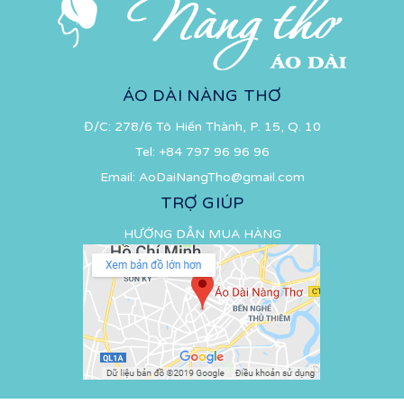
ÁO DÀI NÀNG THƠ
Đ/C: 278/6 Tô Hiến Thành, P. 15, Q. 10
Tel:
+84 797 96 96 96
Email:
AoDaiNangTho@gmail.com
TRỢ GIÚP
HƯỚNG DẪN MUA HÀNG