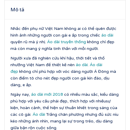
Mô tả
Nhắc đến phụ nữ Việt Nam không ai có thể quên được
hình ảnh những người con gái e ấp trong chiếc
áo dài
quyến rũ mà ý nhị.
Áo dài truyền thống
không chỉ đẹp
mà còn mang ý nghĩa tinh thần với mỗi người.
Người xưa đã nghiên cứu khí hậu, thời tiết và thổ
nhưỡng Việt Nam để thiết kế nên
áo dài
.
Áo dài
đẹp
không chỉ phù hợp với vóc dáng người Á Đông mà
còn điểm tô cho nét đẹp người con gái kín đáo, dịu
dàng, e ấp.
Ngày nay,
áo dài mới 2018
có nhiều màu sắc, kiểu dáng
phù hợp với yêu cầu phái đẹp, thích hợp với nhiềusự
kiện, hoàn cảnh, thể hiện sự thuần khiết trong sáng của
các cô gái.
Áo dài
Trắng chân phương nhưng đủ sức níu
kéo những ánh nhìn, mang lại sự trong trẻo, dịu dàng
giữa bận rộn cuộc sống.