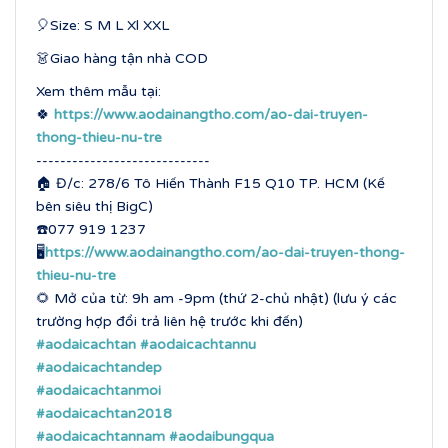
🎈Size: S M L Xl XXL
👗Giao hàng tận nhà COD
Xem thêm mẫu tại:
🍀
https://www.aodainangtho.com/ao-dai-truyen-
thong-thieu-nu-tre
-----------------------------
🏠 Đ/c: 278/6 Tô Hiến Thành F15 Q10 TP. HCM (Kế
bên siêu thị BigC)
☎️077 919 1237
🖥
https://www.aodainangtho.com/ao-dai-truyen-thong-
thieu-nu-tre
🌻 Mở của từ: 9h am -9pm (thứ 2-chủ nhật) (lưu ý các
trường hợp đổi trả liên hệ trước khi đến)
#aodaicachtan
#aodaicachtannu
#aodaicachtandep
#aodaicachtanmoi
#aodaicachtan2018
#aodaicachtannam
#aodaibungqua